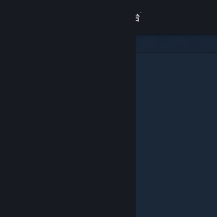
登录
商店
关于
客服
查看桌面版网站