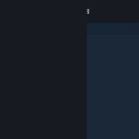
登录
商店
关于
客服
查看桌面版网站