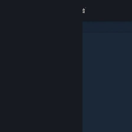
登录
商店
关于
客服
查看桌面版网站