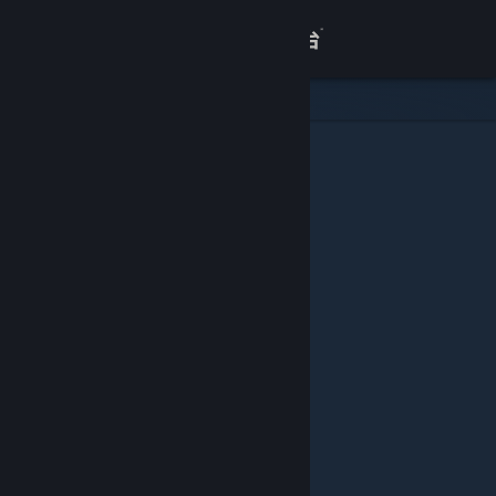
登录
商店
关于
客服
查看桌面版网站