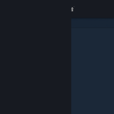
登录
商店
关于
客服
查看桌面版网站