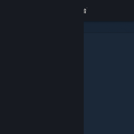
登录
商店
关于
客服
查看桌面版网站