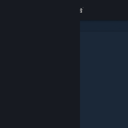
登录
商店
关于
客服
查看桌面版网站