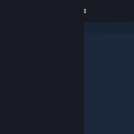
登录
商店
关于
客服
查看桌面版网站