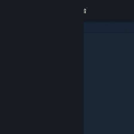
登录
商店
关于
客服
查看桌面版网站