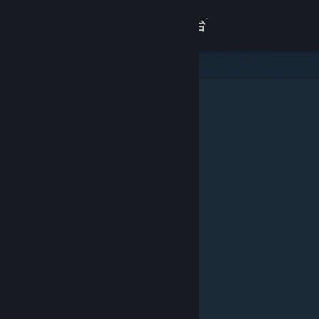
登录
商店
关于
客服
查看桌面版网站