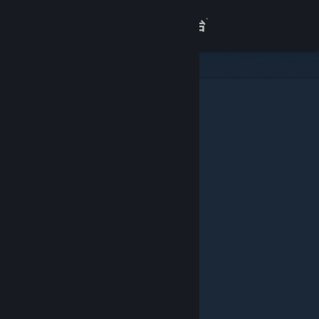
登录
商店
关于
客服
查看桌面版网站