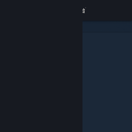
登录
商店
关于
客服
查看桌面版网站