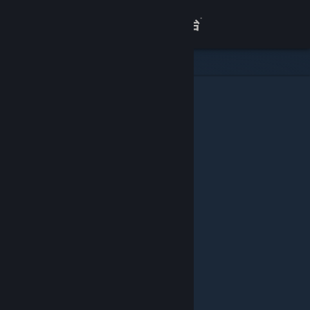
登录
商店
关于
客服
查看桌面版网站