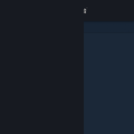
登录
商店
关于
客服
查看桌面版网站