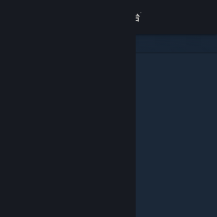
登录
商店
关于
客服
查看桌面版网站