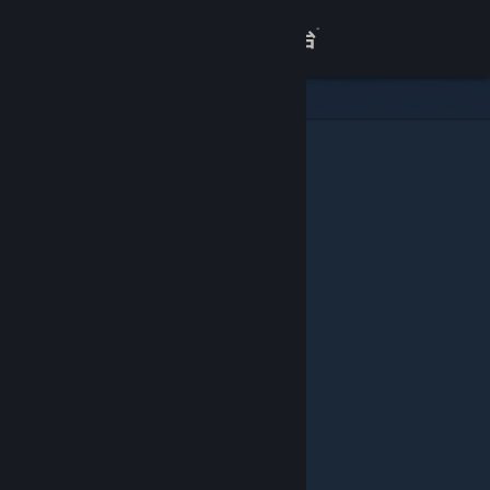
登录
商店
关于
客服
查看桌面版网站