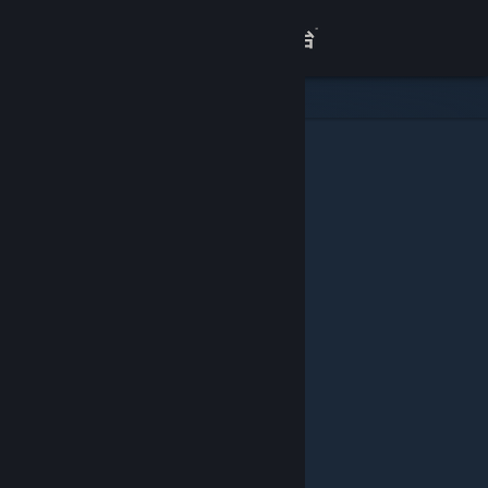
登录
商店
关于
客服
查看桌面版网站