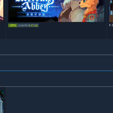
-30%
¥ 
¥ 68.00
¥ 47.60