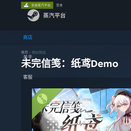
安装蒸汽平台
登录
商店
推荐
>
相似物品
关于
未完信笺：纸鸢Demo
客服