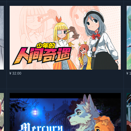
¥ 32.00
¥ 