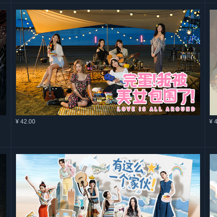
¥ 42.00
¥ 