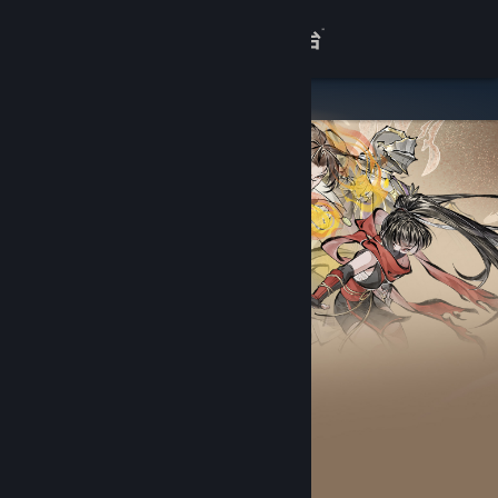
登录
商店
关于
客服
查看桌面版网站