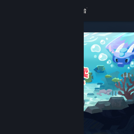
登录
商店
关于
客服
查看桌面版网站