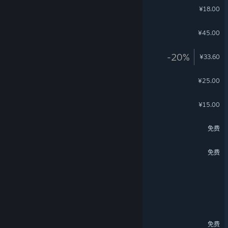
深林
¥18.00
古镜记
¥45.00
大菠萝马戏团
-20%
¥33.60
雨城
¥25.00
猫神牧场：冻感极地
¥15.00
落日山丘 - 试玩版
免费
力力普的工坊 - 试玩版
免费
勘洞联盟
一厘米時光
落日山丘 - 壁纸合辑
免费