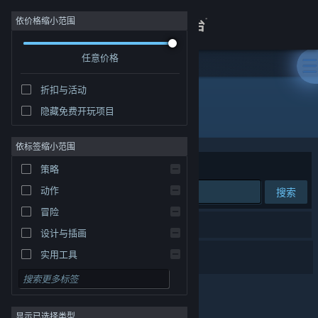
登录
依价格缩小范围
任意价格
商店
折扣与活动
关于
隐藏免费开玩项目
开发者: Alcedo Games
客服
依标签缩小范围
排序依据
相关性
策略
查看桌面版网站
动作
搜索
冒险
1 个匹配的搜索结果。
设计与插画
菜市场模拟器
实用工具
免费开玩
角色扮演
显示已选择类型
大型多人在线