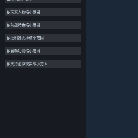
独立
依玩家人数缩小范围
抢先体验
依功能特色缩小范围
休闲
模拟
依控制器支持缩小范围
竞速
依辅助功能缩小范围
体育
依支持虚拟现实缩小范围
关于蒸汽平台
|
退款政策
|
软件许可服务协议
|
视频制作
个人信息保护政策
|
个人信息出境告知书
|
照片编辑
不良内容举报投诉
|
侵权投诉
|
家长监护
微博
微信
© 2026 Valve Corporation 版权所有，完美世界已获授权。
所有商标均属于其在美国或其他国家的拥有者。
© 完美世界征奇(上海)多媒体科技有限公司 版权所有。
增值电信业务经营许可证沪B2-20180406