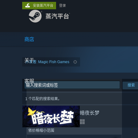
安装蒸汽平台
登录
商店
关于
开发者: Magic Fish Games
客服
搜索
1 个匹配的搜索结果。
暗夜长梦
依价格缩小范围