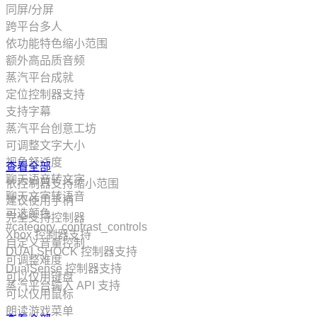
同屏/分屏
控制器
跨平台多人
动漫
依功能特色缩小范围
玩家对战环境
额外高品质音频
科幻
蒸汽平台成就
合作
定位控制器支持
体育
支持字幕
大型多人在线
蒸汽平台创意工坊
第三人称
可调整文字大小
选择取向
视角舒适度
查看全部
复古
聊天语音转文字
依控制器支持缩小范围
俯视
聊天文字转语音
建议使用手柄
阖家
可选颜色
完全支持控制器
射击
#category_contrast_controls
Xbox 控制器支持
女性主角
自定义音量控制
DUALSHOCK 控制器支持
黑暗
可调整难度
DualSense 控制器支持
玩家对战
可以仅用键盘
蒸汽平台输入 API 支持
拟真
可以仅用鼠标
竞速
朗读游戏菜单