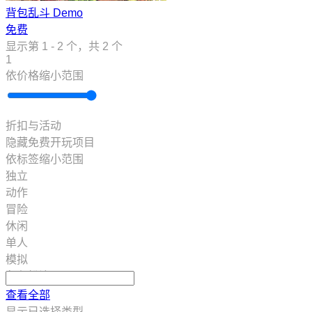
背包乱斗 Demo
免费
显示第 1 - 2 个，共 2 个
1
依价格缩小范围
折扣与活动
隐藏免费开玩项目
依标签缩小范围
独立
动作
冒险
休闲
单人
模拟
角色扮演
策略
查看全部
2D
显示已选择类型