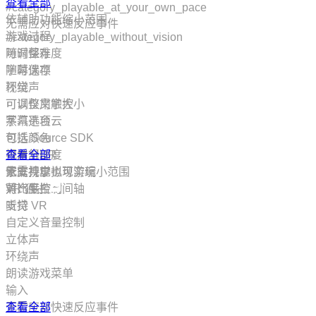
查看全部
悬疑
#category_playable_at_your_own_pace
依辅助功能缩小范围
线性
无需应对快速反应事件
游戏过程
多结局
#category_playable_without_vision
随时保存
可调整难度
开放世界
字幕选项
随时保存
在线合作
环绕声
视觉
生存
可以仅用触控
可调整文字大小
角色自定义
蒸汽平台云
字幕选项
喜剧
包括 Source SDK
可选颜色
卡通风格
可用 HDR
视角舒适度
查看全部
视觉小说
家庭共享
无需视觉也可游玩
依支持虚拟现实缩小范围
物理
蒸汽平台时间轴
对比度控制
VR 独占
平台游戏
听觉
支持 VR
魔法
自定义音量控制
类 Rogue
立体声
2D 平台
环绕声
轻度 Rogue
朗读游戏菜单
沙盒
输入
管理
无需应对快速反应事件
查看全部
资源管理