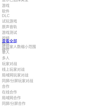
抢先体验
游戏
3D
软件
免费开玩
DLC
氛围
试玩游戏
剧情丰富
原声音轨
彩色
游戏测试
探索
视频
查看全部
奇幻
模组
依玩家人数缩小范围
多人
硬件
单人
可爱
多人
像素图形
玩家对战
战斗
线上玩家对战
第一人称
局域网玩家对战
解谜
同屏/分屏玩家对战
放松
合作
动作冒险
在线合作
风格化
局域网合作
欢乐
同屏/分屏合作
街机