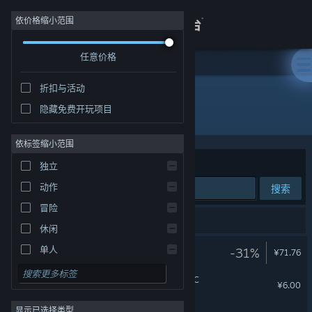
登录
依价格缩小范围
任意价格
商店
折扣与活动
关于
隐藏免费开玩项目
开发者: Seed Sparkle Lab
客服
依标签缩小范围
排序依据
相关性
独立
查看桌面版网站
动作
搜索
冒险
6 个匹配的搜索结果。
休闲
星砂岛
单人
-31%
¥71.76
模拟
星砂岛 林间小筑系列家具DLC
¥6.00
角色扮演
显示已选择类型
策略