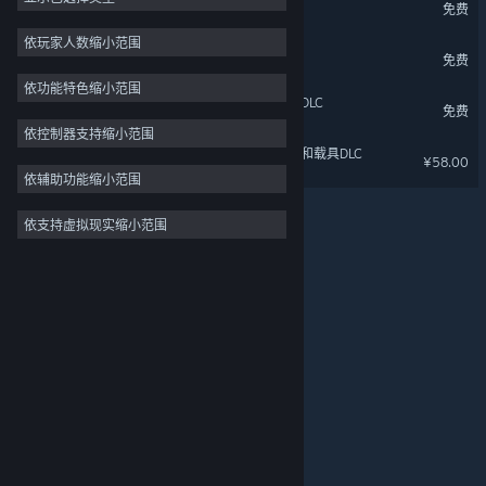
星砂岛 呱呱假日DLC
免费
2D
依玩家人数缩小范围
闪耀之星 DLC
免费
抢先体验
依功能特色缩小范围
3D
星砂岛 春节国风家具和服装DLC
免费
免费开玩
依控制器支持缩小范围
星砂岛 欧式梦幻家具、服装和载具DLC
¥58.00
氛围
依辅助功能缩小范围
剧情丰富
依支持虚拟现实缩小范围
关于蒸汽平台
|
退款政策
|
软件许可服务协议
|
彩色
个人信息保护政策
|
个人信息出境告知书
|
探索
不良内容举报投诉
|
侵权投诉
|
家长监护
微博
微信
© 2026 Valve Corporation 版权所有，完美世界已获授权。
所有商标均属于其在美国或其他国家的拥有者。
© 完美世界征奇(上海)多媒体科技有限公司 版权所有。
增值电信业务经营许可证沪B2-20180406