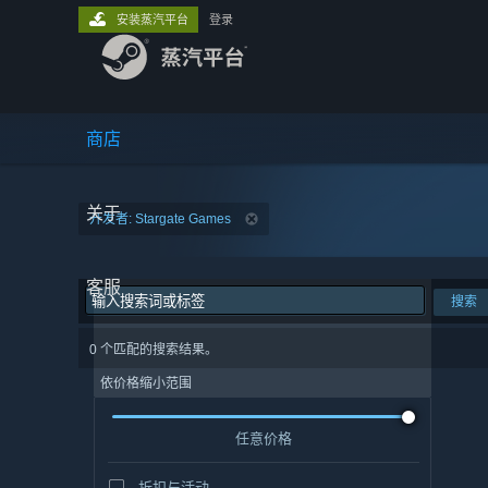
安装蒸汽平台
登录
商店
关于
开发者: Stargate Games
客服
搜索
0 个匹配的搜索结果。
依价格缩小范围
任意价格
折扣与活动