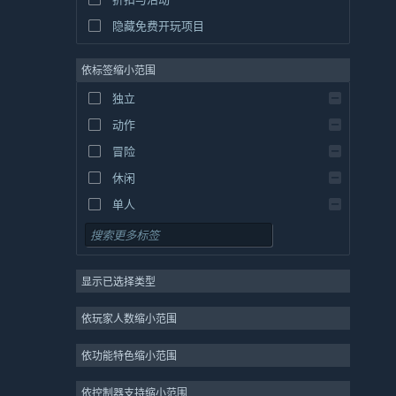
隐藏免费开玩项目
依标签缩小范围
独立
动作
冒险
休闲
单人
模拟
角色扮演
显示已选择类型
策略
2D
依玩家人数缩小范围
抢先体验
依功能特色缩小范围
3D
免费开玩
依控制器支持缩小范围