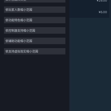
¥28.00
欢乐
3
依玩家人数缩小范围
纸鸢数字海报与动态壁纸
¥6.00
氛围
3
依功能特色缩小范围
彩色
3
可爱
3
依控制器支持缩小范围
爱情
3
依辅助功能缩小范围
2D 平台
3
依支持虚拟现实缩小范围
关于蒸汽平台
|
退款政策
|
软件许可服务协议
|
情感
3
个人信息保护政策
|
个人信息出境告知书
|
逻辑
3
不良内容举报投诉
|
侵权投诉
|
家长监护
微博
微信
© 2026 Valve Corporation 版权所有，完美世界已获授权。
所有商标均属于其在美国或其他国家的拥有者。
© 完美世界征奇(上海)多媒体科技有限公司 版权所有。
增值电信业务经营许可证沪B2-20180406