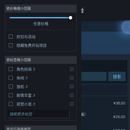
登录
依价格缩小范围
任意价格
商店
折扣与活动
关于
所有产品
隐藏免费开玩项目
客服
依标签缩小范围
排序依据
相关性
角色扮演
3
查看桌面版网站
搜索
休闲
3
放松
3
4 个匹配的搜索结果。
剧情丰富
3
未完信䇳：纸鸢
¥38.00
视觉小说
3
第一人称
3
纸鸢-数字设定集（简体中文版）
¥26.00
2D
3
未完信笺：纸鸢-OST
显示已选择类型
动漫
3