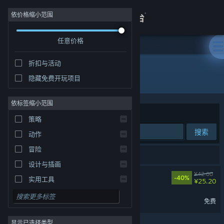
登录
依价格缩小范围
任意价格
商店
折扣与活动
关于
所有产品
隐藏免费开玩项目
客服
依标签缩小范围
排序依据
相关性
策略
查看桌面版网站
搜索
动作
冒险
2 个匹配的搜索结果。
设计与插画
黄油猫
¥42.00
-40%
实用工具
¥25.20
免费开玩
黄油猫 Demo
免费
角色扮演
显示已选择类型
大型多人在线