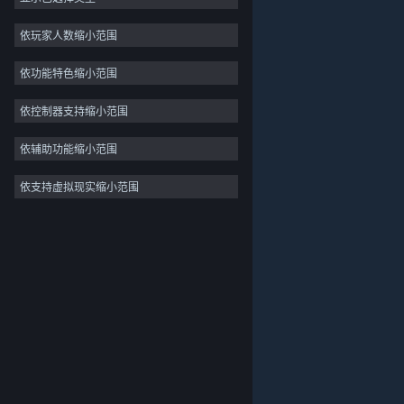
独立
依玩家人数缩小范围
抢先体验
依功能特色缩小范围
休闲
模拟
依控制器支持缩小范围
竞速
依辅助功能缩小范围
体育
依支持虚拟现实缩小范围
关于蒸汽平台
|
退款政策
|
软件许可服务协议
|
视频制作
个人信息保护政策
|
个人信息出境告知书
|
照片编辑
不良内容举报投诉
|
侵权投诉
|
家长监护
微博
微信
© 2026 Valve Corporation 版权所有，完美世界已获授权。
所有商标均属于其在美国或其他国家的拥有者。
© 完美世界征奇(上海)多媒体科技有限公司 版权所有。
增值电信业务经营许可证沪B2-20180406