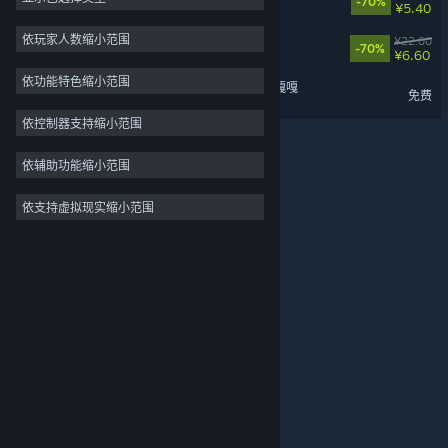
-70%
¥5.40
管理
3
依玩家人数缩小范围
迷途猫的奇妙旅行
¥22.00
-70%
¥6.60
农业
3
依功能特色缩小范围
动物栏：桌面牧场 - 呱呱与嘎嘎
策略
免费
动作
依控制器支持缩小范围
冒险
依辅助功能缩小范围
设计与插画
依支持虚拟现实缩小范围
关于蒸汽平台
|
退款政策
|
软件许可服务协议
|
实用工具
个人信息保护政策
|
个人信息出境告知书
|
免费开玩
不良内容举报投诉
|
侵权投诉
|
家长监护
微博
微信
© 2026 Valve Corporation 版权所有，完美世界已获授权。
所有商标均属于其在美国或其他国家的拥有者。
© 完美世界征奇(上海)多媒体科技有限公司 版权所有。
增值电信业务经营许可证沪B2-20180406