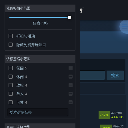
登录
依价格缩小范围
任意价格
商店
折扣与活动
关于
所有产品
隐藏免费开玩项目
客服
依标签缩小范围
排序依据
相关性
氛围
5
查看桌面版网站
搜索
休闲
4
放松
4
5 个匹配的搜索结果。
单人
4
菜市场模拟器
可爱
4
生物收集
4
动物栏：桌面牧场
¥22.00
-32%
¥14.96
模拟
3
迷途猫的灵魂碎片
¥18.00
显示已选择类型
探索
3