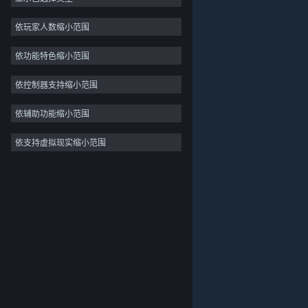
独立
依玩家人数缩小范围
抢先体验
依功能特色缩小范围
休闲
模拟
依控制器支持缩小范围
竞速
依辅助功能缩小范围
体育
依支持虚拟现实缩小范围
关于蒸汽平台
|
退款政策
|
软件许可服务协议
|
视频制作
个人信息保护政策
|
个人信息出境告知书
|
照片编辑
不良内容举报投诉
|
侵权投诉
|
家长监护
微博
微信
© 2026 Valve Corporation 版权所有，完美世界已获授权。
所有商标均属于其在美国或其他国家的拥有者。
© 完美世界征奇(上海)多媒体科技有限公司 版权所有。
增值电信业务经营许可证沪B2-20180406