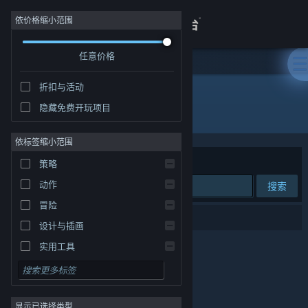
登录
依价格缩小范围
任意价格
商店
折扣与活动
关于
隐藏免费开玩项目
发行商: 广州阁道科技有限公司
客服
依标签缩小范围
排序依据
相关性
策略
查看桌面版网站
动作
搜索
冒险
0 个匹配的搜索结果。
设计与插画
实用工具
免费开玩
角色扮演
显示已选择类型
大型多人在线