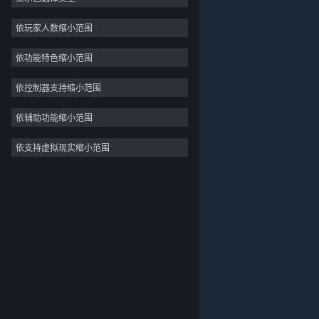
独立
依玩家人数缩小范围
抢先体验
依功能特色缩小范围
休闲
模拟
依控制器支持缩小范围
竞速
依辅助功能缩小范围
体育
依支持虚拟现实缩小范围
关于蒸汽平台
|
退款政策
|
软件许可服务协议
|
视频制作
个人信息保护政策
|
个人信息出境告知书
|
照片编辑
不良内容举报投诉
|
侵权投诉
|
家长监护
微博
微信
© 2026 Valve Corporation 版权所有，完美世界已获授权。
所有商标均属于其在美国或其他国家的拥有者。
© 完美世界征奇(上海)多媒体科技有限公司 版权所有。
增值电信业务经营许可证沪B2-20180406