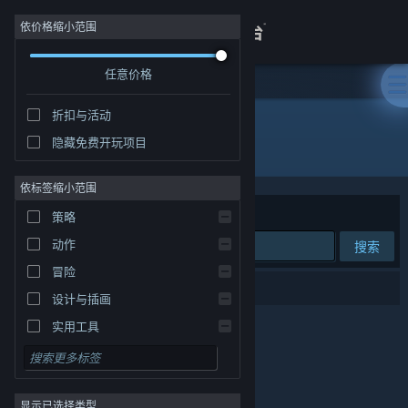
登录
依价格缩小范围
任意价格
商店
折扣与活动
关于
隐藏免费开玩项目
发行商: Silk Road Games
客服
依标签缩小范围
排序依据
相关性
策略
查看桌面版网站
动作
搜索
冒险
0 个匹配的搜索结果。
设计与插画
实用工具
免费开玩
角色扮演
显示已选择类型
大型多人在线