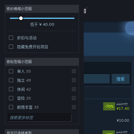
登录
依价格缩小范围
低于 ¥ 40.00
商店
折扣与活动
关于
所有产品
隐藏免费开玩项目
客服
依标签缩小范围
排序依据
相关性
单人
55
查看桌面版网站
搜索
独立
49
休闲
42
74 个匹配的搜索结果。
冒险
35
面条人
¥58.00
-70%
剧情丰富
35
¥17.40
2D
35
拣爱
¥10.00
角色扮演
32
黄油猫
¥42.00
显示已选择类型
可爱
30