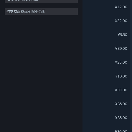
同步音律
¥12.00
依支持虚拟现实缩小范围
少年的人间奇遇
¥32.00
东方：平野孤鸿
¥9.90
古剑奇谭(GuJian)
¥39.00
龙崖
¥35.00
三国志汉末霸业
¥18.00
仙剑奇侠传五前传
¥30.00
无尽旅图
¥38.00
恶果之地
¥38.00
仙剑奇侠传五
¥30.00