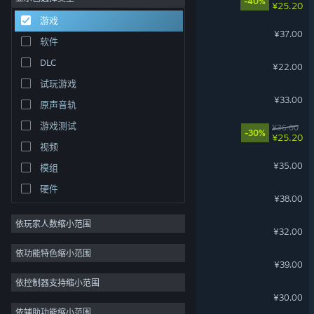
-40%
¥25.20
游戏
解谜
26
盛夏离与合
¥37.00
软件
策略
24
动物栏：桌面牧场
DLC
手绘
22
¥22.00
试玩游戏
模拟
20
失落城堡
¥33.00
原声音轨
探索
19
游戏测试
奇幻
18
钢铁指挥官
¥36.00
-30%
¥25.20
视频
动漫
17
图形工厂
¥35.00
模组
风格化
17
硬件
艾希
¥38.00
依玩家人数缩小范围
飞越13号房
¥32.00
依功能特色缩小范围
轩辕剑叁外传 天之痕
¥39.00
依控制器支持缩小范围
仙剑奇侠传四
¥30.00
依辅助功能缩小范围