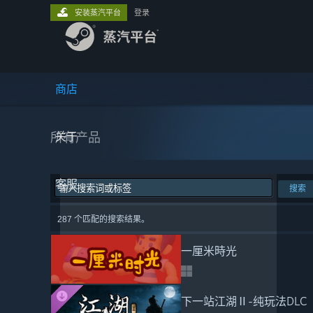
安装蒸汽平台
登录
商店
所有产品
关于
客服
搜索
287 个匹配的搜索结果。
一厘米時光
下一站江湖Ⅱ-纯玩法DL