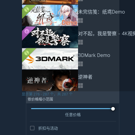
未完信笺：纸鸢Demo
对不起，我是警察 - 4K视
3DMark Demo
逆神者
显示第 276 - 287 个，共 287 个
依价格缩小范围
任意价格
折扣与活动