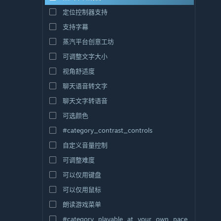
氛围
定位控制器支持
剧情丰富
支持字幕
彩色
蒸汽平台创意工坊
探索
可调整文字大小
视角舒适度
聊天语音转文字
聊天文字转语音
可选颜色
#category_contrast_controls
自定义音量控制
可调整难度
可以仅用键盘
可以仅用鼠标
朗读游戏菜单
#category_playable_at_your_own_pace