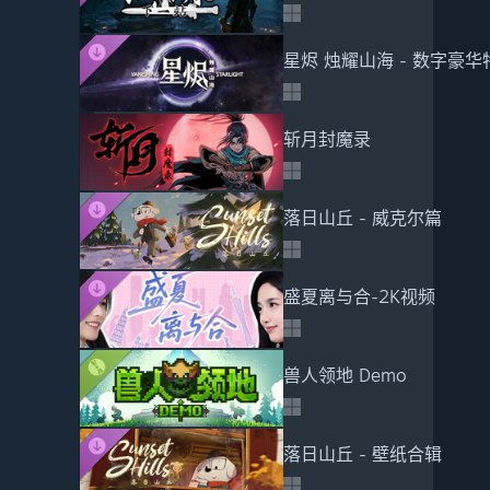
星烬 烛耀山海 - 数字豪华
斩月封魔录
落日山丘 - 威克尔篇
盛夏离与合-2K视频
兽人领地 Demo
落日山丘 - 壁纸合辑