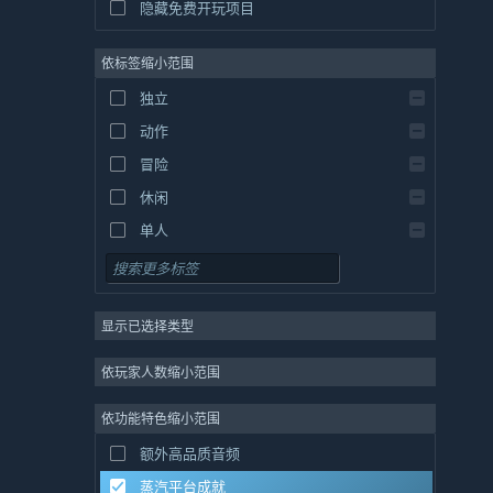
隐藏免费开玩项目
依标签缩小范围
独立
动作
冒险
休闲
单人
模拟
角色扮演
显示已选择类型
策略
2D
依玩家人数缩小范围
抢先体验
依功能特色缩小范围
3D
额外高品质音频
免费开玩
蒸汽平台成就