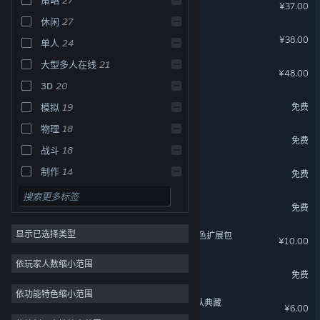
小三角大英雄
¥37.00
休闲
27
盒裂变
¥38.00
单人
24
大型多人在线
21
元能失控
¥48.00
3D
20
超级巴基球
免费
模拟
19
物理
18
仙侠世界2
免费
战斗
18
诸神竞技场
制作
14
免费
梦塔防
免费
显示已选择类型
数字魅影: 极限竞赛-艾莎 角色扩展包
¥10.00
依玩家人数缩小范围
梦三国2
免费
依功能特色缩小范围
最佳球会Online - 授权国家队典藏
¥6.00