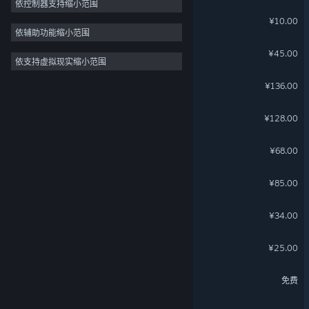
依控制器支持缩小范围
魔法工艺 - 新春贺岁
¥10.00
依辅助功能缩小范围
快到碗里来
¥45.00
依支持虚拟现实缩小范围
EVE—880量子元
¥136.00
侠乂行：浪迹天涯
¥128.00
EVE—440量子元
¥68.00
EVE—550量子元
¥85.00
EVE—220量子元
¥34.00
EVE—15天欧米伽克隆
¥25.00
三国杀-自走棋
免费
EVE—110量子元