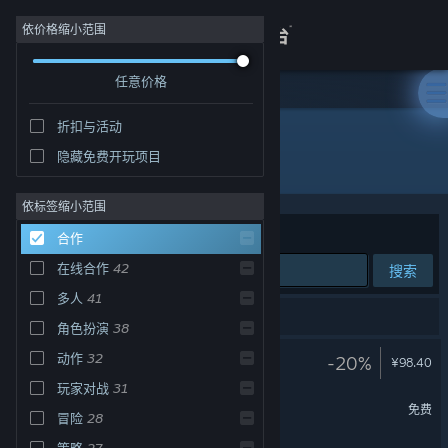
登录
依价格缩小范围
任意价格
商店
折扣与活动
关于
隐藏免费开玩项目
合作
客服
依标签缩小范围
排序依据
相关性
合作
查看桌面版网站
在线合作
42
搜索
多人
41
58 个匹配的搜索结果。
角色扮演
38
赦免者
动作
32
-20%
¥98.40
玩家对战
31
锚点降临
免费
冒险
28
策略
27