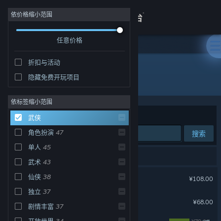
登录
依价格缩小范围
任意价格
商店
折扣与活动
关于
隐藏免费开玩项目
武侠
客服
依标签缩小范围
排序依据
相关性
武侠
查看桌面版网站
角色扮演
47
搜索
单人
45
50 个匹配的搜索结果。
武术
43
太吾绘卷：天幕心帷
仙侠
38
¥108.00
独立
37
龙胤立志传
¥68.00
剧情丰富
37
开放世界
34