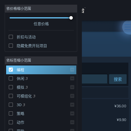
登录
依价格缩小范围
任意价格
商店
折扣与活动
关于
隐藏免费开玩项目
编程
客服
依标签缩小范围
排序依据
相关性
编程
查看桌面版网站
休闲
3
搜索
模拟
3
3 个匹配的搜索结果。
可模组化
3
力力普的工坊
3D
3
¥36.00
策略
躁动光标
¥9.90
动作
冒险