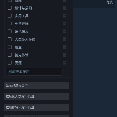
力力普的工坊 - 试玩版
免费
设计与插画
实用工具
免费开玩
角色扮演
大型多人在线
独立
关于蒸汽平台
|
退款政策
|
软件许可服务协议
|
抢先体验
个人信息保护政策
|
个人信息出境告知书
|
竞速
不良内容举报投诉
|
侵权投诉
|
家长监护
微博
微信
显示已选择类型
© 2026 Valve Corporation 版权所有，完美世界已获授权。
依玩家人数缩小范围
所有商标均属于其在美国或其他国家的拥有者。
© 完美世界征奇(上海)多媒体科技有限公司 版权所有。
依功能特色缩小范围
增值电信业务经营许可证沪B2-20180406