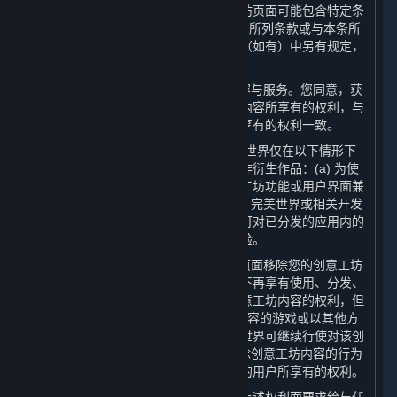
一些允许创意工坊的应用程序或创意工坊页面可能包含特定条
款（“
应用程序特定条款
”），以补充本条所列条款或与本条所
列条款不一致。除非应用程序特定条款（如有）中另有规定，
创意工坊内容适用以下一般规则：
（1） 创意工坊内容属于蒸汽平台的内容与服务。您同意，获
取您创意工坊内容的用户对您创意工坊内容所享有的权利，与
本协议规定的用户对其他内容与服务所享有的权利一致。
（2） 尽管有第6.A条所述的许可，完美世界仅在以下情形下
有权对您的创意工坊内容进行修改或创作衍生作品：(a) 为使
得您的创意工坊内容与蒸汽平台及创意工坊功能或用户界面兼
容，完美世界可进行必要修改；以及 (b) 完美世界或相关开发
方可在其认为有必要或适当的情况下，可对已分发的应用内的
创意工坊内容进行修改，以增强游戏体验。
（3） 您可以自行决定从相关创意工坊页面移除您的创意工坊
内容。如果您选择这样做，完美世界将不再享有使用、分发、
传输、传播、公开展示或公开表演该创意工坊内容的权利，但
是：(a) 对于已分发的含有该创意工坊内容的游戏或以其他方
式在游戏中使用的创意工坊内容，完美世界可继续行使对该创
意工坊内容享有的权利；并且 (b) 您移除创意工坊内容的行为
并不影响已获取该等创意工坊内容副本的用户所享有的权利。