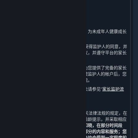
8. 未成年人保护及家长监护
⏶
A. 未成年人保护政策
完美世界注重保护未成年人的合法权益，为未成年人健康成长
保驾护航。
如果您未满18周岁，请在注册前确保已获得监护人的同意，并
在您的家长或监护人的陪同下阅读本协议，并遵守平台的家长
监护政策。
如果您是未成年人的监护人，完美世界为您提供了完备的家长
监护系统。在成功核验您的身份并绑定被监护人的帐户后，您
可以使用完美世界为您提供的监护人系统。
有关家长监护系统的详细介绍和使用方法请参见“
家长监护流
程
”。
B. 技术措施
如果您未满18周岁，完美世界将按照相关法律法规的规定，在
您下载、注册、登录等页面进行适当的适龄提示，并采取相应
的技术措施保护您的健康成长。
您充分知晓，在部分时间段
内，您将不能获取、访问或使用全部或部分的内容和服务；您
通过平台进行的充值和购买的内容和服务均会受到一定程度的