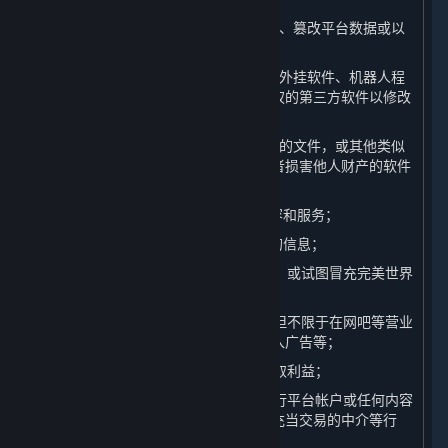
（5）对平台服务器展开攻击、破坏平台、篡改平台数据或以
任何方式影响平台任何系统正常运行；
（6）开发制作、传播或使用作弊程序、外挂软件、机器人程
序、非法破解软件、插件或其他未经授权的第三方软件以修改
内容和服务；
（7）上传或传播含有病毒、木马、蠕虫的文件，或其他类似
的、可能影响他人计算机的正常运行或者损害他人财产的软件
或程序；
（8） 限制或禁止任何其他用户使用内容和服务；
（9） 获取或以其他方式收集平台用户的信息；
（10）以误导他人为目的创建虚假身份，或试图冒充完美世界
的工作人员；
（11）商业化地利用内容和服务，包括但不限于在网吧等营业
性场所举办比赛、未经许可在游戏中插入广告等；
（12）利用平台漏洞或其他不当手段谋取利益；
（13）在未经完美世界许可的情况下进行平台帐户或任何内容
和服务的交易，为上述交易提供协助、充当交易的中介等行
为；