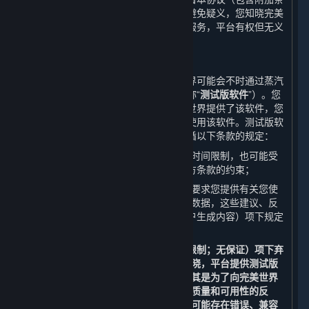
款）授予您将获得该等更新的权利。为避免疑义，您知晓完美
世界不保证其会持续更新或升级内容和服务，平台有权但无义
务更新或升级内容和服务。
B. 测试版软件许可
在某些软件正式上线发售之前，完美世界可能会不时通过蒸汽
平台向您提供该软件的测试版（以下简称“
测试版软件
”）。您
并非必须使用测试版软件，但如果完美世界提供了该软件，您
可以在遵守以下条款的前提下自行选择使用该软件。测试版软
件为内容和服务的一部分，使用时需遵循以下条款的规定：
您使用测试版软件的权利可能会受到时间限制，也可能受
到附加条款和/或适用的开发方/运营方条款的约束；
完美世界或完美世界的关联方可能会要求您提供有关您使
用测试版软件的建议、反馈或者相关数据，这些建议、反
馈或者数据会被视为下文第6条（用户生成内容）项下规定
的用户生成内容；以及
除了应适用第9条（免责声明；责任限制；无保证）项下弃
权和责任限制条款以外，您还应当知晓，平台提供测试版
软件的目的仅为测试和改进软件，尤其是为了向完美世界
以及其关联方提供有关测试版软件的质量和可用性的反
馈；测试版软件并非最终版本，因此可能存在错误、兼容