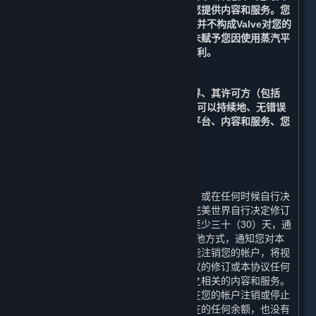
持，以支持完美世界对运营平台以及向您提供内容和服务。您
知晓，Valve向完美世界提供的此类支持并不构成Valve对您的
合同义务。您进一步确认，上述约定并未赋予您因使用蒸汽平
台而针对Valve提起诉讼或索赔的任何权利。
C. 无保证
在适用法律允许的最大范围内，完美世界、其许可方（包括
Valve）、及其各自的关联方均不保证您可以持续地、无错误
地、无病毒地或安全地运行及访问蒸汽平台、内容和服务、您
的帐户或与之相关的任何信息。
10. 协议的修订
⏶
完美世界有权根据国家法律法规的变化、或在任何时候自行决
定单方面修订本协议及其附加条款。如完美世界自行决定修订
本协议，完美世界将在修订生效日期前至少三十（30）天，通
过电子邮件和/或本协议第12条规定的其他方式，通知您对本
协议的任何修改。若您在修订生效前未能注销您的帐户，将视
为您接受该等修订。如果您不同意本协议的修订或本协议任何
条款，您应注销您的帐户或停止使用与之相关的内容和服务。
在这种情况下，完美世界没有义务退还在您的帐户注销或停止
使用任何内容和服务之前帐户中可能存在的任何余额，也没有