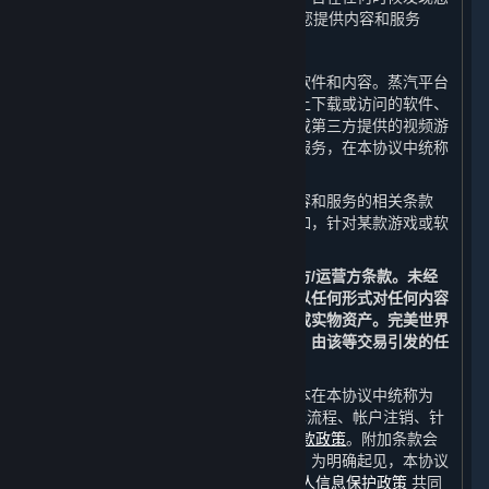
未满14周岁，完美世界有权立即终止向您提供内容和服务
B. 内容和服务
作为用户，您可以通过平台获得服务、软件和内容。蒸汽平台
客户端以及其他任何您可以从蒸汽平台上下载或访问的软件、
内容和其更新，包括但不限于完美世界或第三方提供的视频游
戏和游戏内内容，以及通过平台获取的服务，在本协议中统称
为“
内容和服务
”。
一些内容和服务可能还需遵守针对该内容和服务的相关条款
（以下简称“
开发方/运营方条款
”），例如，针对某款游戏或软
件的最终用户许可协议。
除本协议外，您特此同意遵守所有开发方/运营方条款。未经
完美世界或相关第三方的允许，您不得以任何形式对任何内容
和服务进行交易或交换以获取法定货币或实物资产。完美世界
不承认或保护在平台外进行的任何交易，由该等交易引发的任
何争议将由您自行解决。
此外，与使用平台有关的规则和相关文本在本协议中统称为
“
附加条款
”，其包括但不限于支付和结算流程、帐户注销、针
对特定功能的特定条款以及
蒸汽平台退款政策
。附加条款会
在平台上公示或在平台提供服务时公示。为明确起见，本协议
由本协议条款、附加条款和
蒸汽平台个人信息保护政策
共同