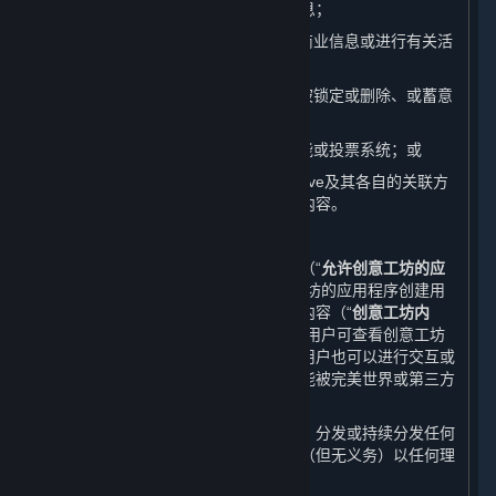
址、游戏交易平台、游戏充值平台等信息；
（7） 滥发广告内容、垃圾邮件或其他商业信息或进行有关活
动；
（8） 发布灌水、与相关版块无关、已被锁定或删除、或蓄意
引起争议的内容；
（9） 操纵或滥用平台的评价、举报功能或投票系统；或
（10）发布、传播其他对完美世界、Valve及其各自的关联方
或许可方不利的或影响其他用户权益的内容。
B. 上传至蒸汽平台创意工坊的内容
蒸汽平台上提供的一些游戏或应用程序（“
允许创意工坊的应
用程序
”）允许您基于或使用允许创意工坊的应用程序创建用
户生成内容，并允许您将该等用户生成内容（“
创意工坊内
容
”）提交至蒸汽平台的创意工坊页面。用户可查看创意工坊
内容，对于某些类别的创意工坊内容，用户也可以进行交互或
下载。某些情形下，创意工坊内容也可能被完美世界或第三方
开发方添加进游戏中。
您理解并同意，完美世界并无义务使用、分发或持续分发任何
创意工坊内容的副本，且完美世界有权（但无义务）以任何理
由限制或移除创意工坊内容。