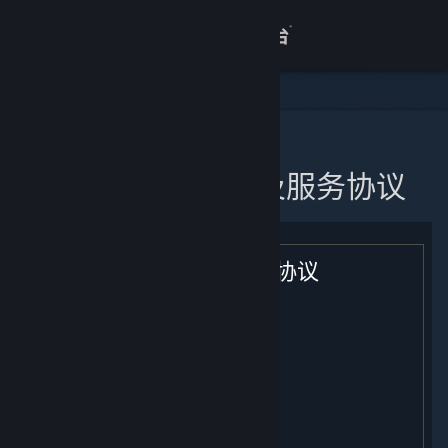
登录
商店
关于
主页
蒸汽平台软件许可及服务协议
客服
查看桌面版网站
蒸汽平台软件许可及服务协议
生效日期: [ 2021年 2 月 9 日 ]
目录：
用户注册；条款的适用；您的帐户
许可
付款