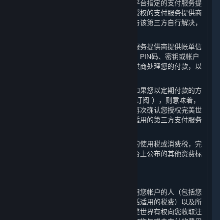
您在平台上购买内容和服务时，应通过平台指定的支付服务提
供商进行充值或付款。任何因通过未经授权的支付服务提供商
进行的充值或消费而导致的纠纷应由您与该第三方自行解决，
完美世界不承担任何责任。
请您注意，当您向完美世界指定的支付服务提供商提供帐单信
息时，即意味着您是与该支付相关的卡、PIN码、密钥或帐户
的授权使用方，并且您授权支付服务提供商处理您的付款，以
支付您在平台上产生的任何费用。
对于具有约定使用期限的内容和服务，如果您以定期付款的方
式购买以继续使用（以下简称“定期付费订阅”），则意味着，
对于每一笔定期付款的金额，您同意并再次确认您授权完美世
界或其指定的支付服务提供商通过任何适用的第三方支付服务
提供商处理相关的付费金额。
如果您使用蒸汽平台需要缴纳任何类型的使用税或消费税，完
美世界会在内容和服务的资费标准和平台上公布的其他资费标
准之外，额外向您收取这些税费。
B. 对您帐户相关费用的责任
作为帐户持有人，您需要对您或任何使用您帐户的人（包括您
的家人或朋友）所产生的所有费用（包括适用的税费）以及所
有购买行为负责。如果您注销帐户，完美世界有权向您收取注