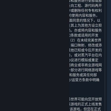
下，您不可以对通过蒸汽平台获得的内容和服务进行全部或部
分地复制、复印、出版、分发、翻译、反向工程、源代码再开
发、修改、拆解、反编译、衍生作品创作或删除任何专有权利
声明或标签。 您有权为您个人使用之目的使用内容和服务，
但您不得：（1）在未经完美世界事先书面同意的情况下，以
任何方式向其他方出售内容或服务，或在其上为其他方设立担
保，或向其他方转让内容和服务的复制品，亦或将内容和服务
出租或许可给他人使用，但本协议、附加条款或适用的开发
方/运营方条款中明确允许的情况除外；（2）在未经完美世界
事先书面同意的情况下，通过模拟协议、端口映射、修改或添
加内容和服务的组件、使用应用程序或其他已知或今后开发的
技术，为内容和服务搭建或提供匹配服务，或对蒸汽平台在内
容和服务的任何网络功能中使用的通信协议进行模拟或重定
向，用于在互联网上进行网络游戏、利用商业或非商业游戏网
络或作为内容聚合网络、网站或服务的一部分进行网络游戏等
用途；或（3）为任何商业目的利用内容和服务或其任何部
分，但本协议、附加条款或适用的开发方/运营方条款中明确
允许的情况除外。
E. 预购
在某些游戏正式在平台上线发售前，完美世界可能向您开放预
购，在您付清全部预购款后，您可以在该游戏的正式上线发售
日（以下简称“
正式上线日
”）下载和使用该游戏，但您在正式