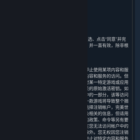
义务按比例退还任何费用。
11. 期限和终止
⏶
A. 期限
本协议的期限（“
期限
”）自您通过首次勾选、点击“同意”并完
成注册表明您接受这些条款之日起开始，并一直有效，除非根
据本协议的相关规定而终止。
B. 用户终止的情形
您可以随时注销您的帐户。您可以随时停止使用某项内容和服
务，或选择要求完美世界终止您对某项内容和服务的访问。但
请注意，内容和服务不可转让，即使您对某一特定游戏或应用
的访问被终止，其他帐户也不能使用相关的原始激活密钥。如
果终止访问的内容和服务是一个捆绑包中的一部分，该等访问
不能被单独终止，终止访问捆绑包内的一款游戏将导致整个捆
绑包中的所有游戏均无法访问。如果您选择注销帐户，完美世
界将立即确认您的请求并删除您的帐户及相关的信息，但适用
的法律法规、规章、规范性文件或政府的政策、命令等另有要
求的，或为履行完美世界的合规义务，在您无法访问帐户中的
信息和数据期间保留您个人信息的情形除外。您无权因您注销
帐户、停止使用任何内容和服务或要求终止对特定内容和服务