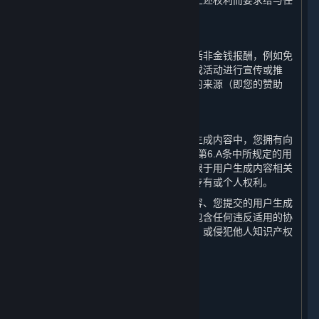
您无权就您授予完美世界及其他用户的上述权利而要求给与任
何补偿或权利。
C. 接受赞助
如果您在接受第三方报酬的情况下（包括非金钱报酬，例如免
费游戏），利用蒸汽平台对产品、服务或活动进行宣传或推
荐，您应当清楚地向公众明示此类报酬的来源（即您的赞助
方）。
D. 承诺与保证
您向完美世界承诺并保证，在所有用户生成内容中，您拥有向
完美世界、Valve及其他相关方授权上述第6.A条中所规定的用
户生成内容许可的所有权利，包括但不限于用户生成内容相关
的或包含的任何类型的知识产权或其他专有或个人权利。
您进一步承诺并保证，您的用户生成内容、您提交的用户生成
内容以及您对用户生成内容的授权中不包含任何违反适用的协
议、法律、法规、政策或社会公共利益，或侵犯他人知识产权
或其他合法权利的内容。
7. 个人信息保护
⏶
A. 保护措施