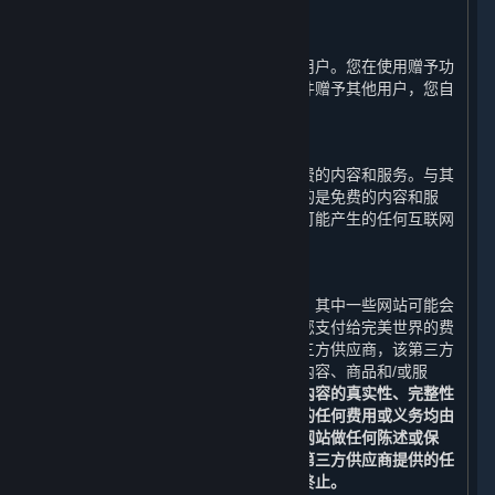
余额不可兑换现金。
D. 用户间赠予
您可以通过平台将游戏或软件赠予其他用户。您在使用赠予功
能时应知悉并确认一旦您将该游戏或软件赠予其他用户，您自
己将不能继续使用该游戏或软件。
E. 免费内容和服务
在一些情况下，完美世界可能会提供免费的内容和服务。与其
他内容和服务一样，即使完美世界提供的是免费的内容和服
务，您也必须自行负担使用蒸汽平台时可能产生的任何互联网
服务、通讯和其他连接费用。
F. 第三方网站
蒸汽平台可能会提供第三方网站的链接。其中一些网站可能会
向您额外收取费用，该等费用不包括在您支付给完美世界的费
用之内。您可能会通过蒸汽平台访问第三方供应商，该第三方
供应商可能在蒸汽平台或互联网上提供内容、商品和/或服
务。
您有义务自行确认第三方网站及其内容的真实性、完整性
和可信性。您与该等第三方交易中产生的任何费用或义务均由
您自行承担。完美世界不对任何第三方网站做任何陈述或保
证。请特别注意，完美世界不保证通过第三方供应商提供的任
何内容和服务不会被改变、被暂停或被终止。