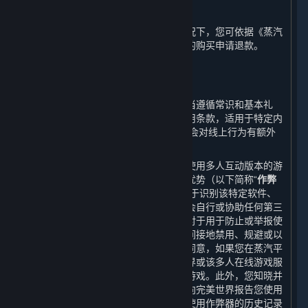
G. 退款
在不与任何您享有的法定权利冲突的情况下，您可依据《蒸汽
平台退款政策》就您在蒸汽平台上进行的购买申请退款。
4. 在线行为规则；作弊；违法行为
⏶
您的在线行为以及与其他用户的互动应当遵循常识和基本礼
仪。根据特定游戏或其他服务适用的使用条款，适用于特定内
容和服务的开发方/运营方条款中可能还会对线上行为有额外
的要求。
某些软件、硬件程序或功能可能在用户使用多人互动版本的游
戏或其修改版本中给予用户不公平竞争优势（以下简称“
作弊
器
”），蒸汽平台以及内容和服务具有用于识别该特定软件、
硬件程序或功能之功能。您同意，您不会自行或协助任何第三
方以任何形式开发制作或使用作弊器。对于用于防止或举报使
用作弊器的软件，您同意您不会直接或间接地禁用、规避或以
其他方式干扰该软件的运行。您知晓并同意，如果您在蒸汽平
台或内容和服务中使用作弊器，完美世界或该多人在线游戏服
务提供方可能将禁止您参与该多人在线游戏。此外，您知晓并
同意，多人在线游戏服务提供方可能会向完美世界报告您使用
作弊器的情况，完美世界也可能会将您使用作弊器的历史记录