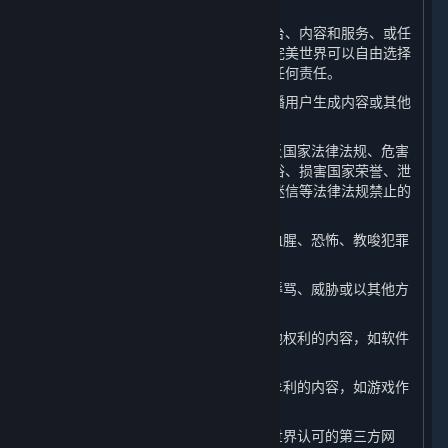
利。
如果您向完美世界提供任何关于蒸汽平台、内容和服务、或任
何完美世界产品或服务的反馈或建议，完美世界可以自由选择
使用这些反馈或建议，而无须对您承担任何责任。
此外，当您在平台上上传、发表、或传播用户生成内容或其他
信息时，您不得：
（1） 上传、发布或以任何方式传播违反国家法律法规、危害
国家安全、破坏祖国统一、违背公序良俗、损害国家荣誉、泄
露国家秘密、煽动民族矛盾、宣扬宗教迷信等法律法规禁止的
内容；
（2） 散布、传播淫秽、色情、暴力、血腥、恐怖、教唆犯罪
或扰乱社会秩序的内容；
（3） 对他人进行侮辱、诽谤、造谣、辱骂、威胁或以其他方
式侵犯他人的合法权利；
（4） 发布、讨论侵犯他人著作权或其他权利的内容，如软件
破解；
（5） 发布、讨论不正当利用游戏漏洞牟利的内容，如游戏作
弊、外挂；
（6） 发布、传播钓鱼网站、非经完美世界认可的第三方网