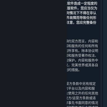
性问题，或对您的计算机、数据和/或软件造成一定程度的
损坏。如果您选择安装和/或使用测试版软件，您应当仅为
测试和改进软件的目的使用，且在任何情况下不得在非认
可的系统上使用或在可能因测试版软件故障而导致任何形
式损害之情形下使用。此外，请特别注意，您应完整备份
您选择安装测试版软件的系统。
C. 内容和服务的所有权
受限于许可方协议的规定，对于本协议缔约双方而言，内容和
服务的所有权和相关知识产权，以及内容和服务的任何和所有
副本，由完美世界为运营蒸汽平台之目的所享有。除本协议明
确说明外，完美世界保留所有权利。内容和服务受著作权法、
国际版权条约和公约以及其他适用法律的保护。内容和服务中
包含某些被许可的内容，如您违反本协议，完美世界或其各自
关联方以及许可方可能会采取保护其权利的措施。
D. 对内容和服务的使用限制
除本协议、附加条款或适用的开发方/运营方条款中另有规定
外，您不得将内容和服务用于除访问蒸汽平台以及内容和服
务、以及对内容和服务进行个人的非商业使用之外的任何其他
目的。除本协议、附加条款或适用的开发方/运营方条款或适
用的法律另有规定外，在未取得完美世界事先书面同意的情况