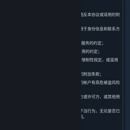
（14）违反任何国家的法律法规的行为；
（15）进行其他对平台造成不利影响或违反本协议或适用的附
加条款的行为；
（16）提供虚假的注册信息（包括但不限于身份信息和联系方
式）；
（17）违反本协议第1.B条中关于内容和服务的约定；
（18）违反本协议第1.C条中关于帐户使用的约定；
（19）违反本协议第2.D条中关于许可的限制性规定，或滥用
本协议授权您的许可权利；
（20）违反本协议其他条款或其他适用的附加条款；
（21）进行经完美世界自行判断认定您的帐户有高危被盗风险
的行为；
（22）参与任何影响完美世界、其关联方或许可方、或其他用
户权益的行为；或
（23）参与其他在行业内被广泛认可的不当行为，无论是否已
经被本协议或其他适用的附加条款所列明。
B. 违规行为的处理