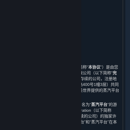
在线行为规则；作弊；违法行为
第三方内容
用户生成内容
个人信息保护
未成年人保护及家长监护
免责声明；责任限制；无保证
协议的修订
期限和终止
其他
本蒸汽平台软件许可及服务协议（以下简称“
本协议
”）是由您
与完美世界征奇（上海）多媒体科技有限公司（以下简称“
完
美世界
”，一家依据中华人民共和国法律存续的公司，注册地
址为中国（上海）自由贸易试验区芳春路400号1幢3层）共同
缔结的协议。本协议规定了您作为由完美世界提供的蒸汽平台
的用户所享有的权利以及应履行的义务。
本协议中的“
平台
”系指由完美世界运营的名为“
蒸汽平台
”的游
戏分发平台。完美世界获得Valve Corporation（以下简称
“
Valve
”，一家依据美国华盛顿州法律存续的公司）的独家许
可在中国大陆地区独立运营该平台。“平台”和“蒸汽平台”在本
协议中具有相同的含义。