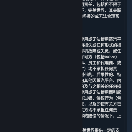
您同意放弃追究完美世界由此产生的一切责任，包括但不限于
赔偿由此产生的任何损失。在任何情况下，完美世界、其关联
方或许可方（包括Valve）均不承担任何间接的或无法合理预
见的损失。
B. 责任限制
在适用法律允许的最大范围内，对于因使用或无法使用蒸汽平
台、您的帐户、内容和服务而造成的任何损失或任何形式的损
害，包括但不限于商誉损失、停工、计算机故障或失灵，或任
何其他商业损害或损失，完美世界、其许可方（包括Valve）
及其各自的关联方、高级管理人员、董事、员工和代理商、或
其各自的服务提供商（以下简称“有关方”）均不承担任何责
任。在任何情况下，对于任何间接的、附带的、后果性的、特
殊的、惩罚性的或惩戒性的损害，或任何其他因蒸汽平台、内
容和服务和与其相关的任何信息而产生的及与之相关的任何损
害，或因内容和服务或任何信息的延迟使用或无法使用而引起
的与之相关的赔偿，即使是在有关方存在过错、侵权行为（包
括疏忽）、负有严格责任或违反任何保证，以及即使有关方已
被告知可能发生此类损害的情况下，有关方均不承担任何责
任。即使在任何补救措施都未能提供足够的赔偿的情况下，上
述限制及免责条款也应适用。
在适用法律允许的情况下，Valve会向完美世界提供一定的支