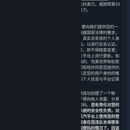
组成，并在您表示接受本协议时对您产生约束力，或按照第10
条（本协议的修订）的规定对您产生约束力。
C. 您的帐户
当您在创建平台帐户（“
帐户
”）时，您需要向我们提供您的一
个有效的电子邮箱地址进行帐户验证。根据国家法律的要求，
您还需要向完美世界提供您最新、完整、真实且有效的个人身
份信息，例如您的真实姓名和身份证号码，以进行实名认证。
您的姓名及身份证号码一经提供并经认证，即不得随意变更；
其他个人信息若发生变更，您应当及时在平台上进行更新。如
果您提交的个人身份信息是伪造的或错误的，完美世界有权拒
绝您的注册申请或终止为您提供服务。您知晓并同意您提供的
个人信息是认定您与帐户的关联性以及认定您的用户身份的唯
一依据。如果您向平台提出请求时提供的个人信息与平台记录
的信息不符，我们有权不受理您的请求。
在您完成蒸汽平台的注册流程之后，您便成功创建了一个帐
户。除非经完美世界特别授权，否则您不得向他人泄露、分享
或以其他方式允许他人使用您的帐户或密码。
您有责任对您的
登录信息和帐户保密，且应对您计算机系统的安全性负责。对
于您的帐户和密码的使用，以及因您在蒸汽平台上使用您的登
录名和密码而产生的所有通信和活动，或者在您违反本保密条
款故意或因疏忽而向其他人泄露登录名或密码的情况下，因该