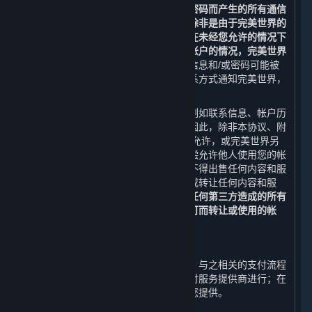
等人士在蒸汽平台上使用您的登录名和密码而产生的所有通信
和活动，完美世界均不承担任何责任。除非是由于完美世界的
疏忽或过错而造成的，否则对于任何人在未经您允许的情况下
冒用您的登录信息和密码从而使用您的帐户的情况，完美世界
不承担任何责任。
如果您认为您的登录信息和/或密码可能被
泄露，您可通过本协议中提供的客服联系方式通知完美世界，
并立即采取任何其他必要的补救措施。
您的帐户（包括与之相关的任何信息，例如联系信息、帐户历
史以及内容和服务）仅供您个人使用。因此，除非本协议、附
加条款或适用的开发方/运营方条款明确允许，或完美世界另
行许可，否则您不得出售您的帐户或有偿允许他人使用您的帐
户，或者以其他方式转让您的帐户，亦不得出售任何内容和服
务，或有偿允许他人使用内容和服务，或转让任何内容和服
务。
否则，您应承担由此给您、平台或任何第三方造成的所有
损失，完美世界有权封禁或收回未经许可而转让或使用的帐
户。
D. 支付流程
对于您在蒸汽平台上购买的内容和服务，与之相关的支付流程
由完美世界、其关联方、或其指定的支付服务提供商进行；在
任何情况下，内容和服务由完美世界向您提供。