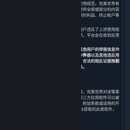
如果您在使用平台的过程中违反了上述使用规范，完美世界有
权视行为的性质和程度中止或终止向您提供全部或部分的内容
和服务，并采取禁止发言、收回违规取得的利益、终止帐户等
处罚措施。
在您使用平台的过程中，如果发现其他用户违反了上述使用规
范，您可以通过举报功能向平台进行反馈，平台会在收到反馈
后进行核实，并决定是否采取相应措施。
您同意以平台的监测数据以及经核实的其他用户的举报信息作
为判断您的帐户是否被盗号、是否使用作弊器以及其他违反用
户行为规范的依据，除非您能提供充分、合法的相反证据推翻
监测数据或经核实的其他用户的举报信息。
5. 第三方内容
⏶
对于所有非由完美世界运营的服务和内容，完美世界对该等第
三方内容不承担任何责任和义务。某些第三方应用软件可以被
企业用于商业目的，但是，除非本协议、附加条款或适用的开
发方/运营方条款明确允许，通过蒸汽平台获取的此类软件，
只能供个人使用。