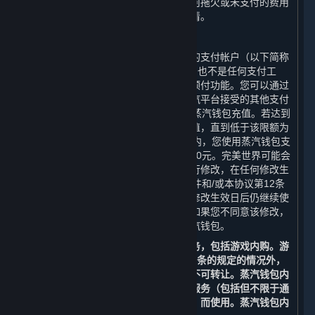
销之前产生的费用、附加费或支出。任何拖欠或未支付的费用
必须在完美世界允许您再次注册之前结清。
C. 蒸汽钱包
蒸汽平台可能向您提供与您帐户相关联的支付帐户（以下简称
“
蒸汽钱包
”）。蒸汽钱包并非银行帐户，也不是任何支付工
具，而是向您提供的购买内容和服务的预付功能。您可以通过
借记卡、信用卡、预付卡、促销码或蒸汽平台接受的其他支付
方式，在限额人民币14,000元内向您的蒸汽钱包充值。若达到
该限额，您将无法再向您的蒸汽钱包充值，直到低于该限额为
止。在任何二十四（24）小时的时间段内，您使用蒸汽钱包支
付的总金额，合计不得超过人民币14,000元。完美世界可能会
不时对蒸汽钱包的余额和使用的限制进行修改，在任何修改生
效日前的六十（60）日，我们会通过邮件和/或本协议第12条
中列明的其他方式通知您。如果您在该修改生效日后仍继续使
用您的帐户，则视为您接受了该修改；如果您不同意该修改，
您有权注销您的帐户或停止使用您的蒸汽钱包。
您可以使用蒸汽钱包余额购买内容和服务，包括游戏内购。游
戏内购仅可通过蒸汽钱包进行。除第3.G条的规定的情况外，
充值至蒸汽钱包内的余额不可退款，亦不可转让。蒸汽钱包内
的余额仅能通过蒸汽平台为购买内容和服务（包括但不限于通
过蒸汽平台提供的游戏和其他应用程序）而使用。蒸汽钱包内