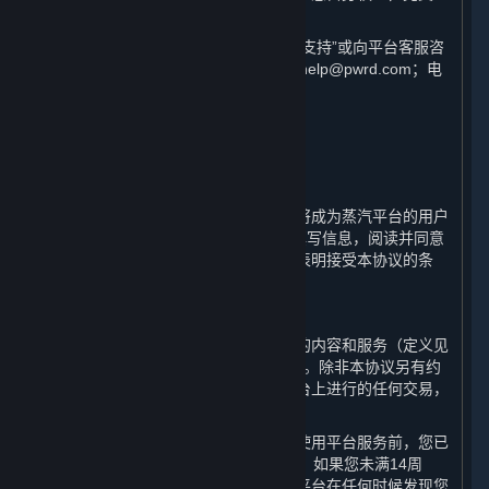
界建议您仔细阅读各条款具体表述。
如您对本协议有任何疑问，可查看“客户支持”或向平台客服咨
询，客服联系方式为邮箱：steamchinahelp@pwrd.com；电
话：021-51796887。
1. 用户注册；条款的适用；您的帐户
⏶
蒸汽平台是由完美世界提供的在线服务。
通过完成蒸汽平台用户帐户的注册，您将成为蒸汽平台的用户
（“
用户
”）。您需要按注册页面的提示填写信息，阅读并同意
本协议，并完成全部注册流程。一旦您表明接受本协议的条
款，本协议即生效。
A. 缔约方
平台由完美世界运营，您通过平台访问的内容和服务（定义见
第1.B条）的相关交易均与完美世界进行。除非本协议另有约
定或进行此类交易时另有说明，您在平台上进行的任何交易，
均构成您与完美世界之间的合同关系。
您确认在订立本协议成为平台用户或在使用平台服务前，您已
年满14周岁并具备相应的民事行为能力。如果您未满14周
岁，您将无法注册成为平台用户。如果平台在任何时候发现您