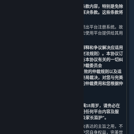
请您务必审慎阅读并充分理解本协议各条款内容，特别是免除
或者限制责任的条款、法律适用和争议解决条款。这些条款将
以粗体标识，您应重点阅读。
若您不同意本协议中的任何条款，您应退出平台注册系统。故
此，您将无法注册成为平台用户，且无法使用平台提供给其用
户（定义见第1条）的任何服务。
请注意：本协议的订立、生效、履行、解释和争议解决应适用
中华人民共和国法律（但不适用任何冲突法规则）。本协议订
立于上海市杨浦区，由本协议引起的或与本协议有关的一切纠
纷和争议均应提交至中国国际经济贸易仲裁委员会
（“CIETAC”）上海分会，根据其届时有效的仲裁规则以及适
用的法律在上海进行仲裁。仲裁裁决为终局裁决，对您与完美
世界均具有约束力。您应当独自承担您的仲裁费用和您根据仲
裁裁决应当承担的赔偿份额。
如果您在订立本协议时年满14周岁但未满18周岁，请务必在
监护人的指导和陪同下阅读本协议并使用任何平台内容及服
务，并请特别注意第8条“未成年人保护及家长监护”。
各条款前所列标题仅为帮助您理解该条款表达的主旨之用，不
影响或限制该条款的含义或解释。为维护您自身权益，完美世