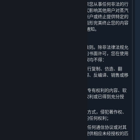
告知其他多人在线游戏服务提供方。如果您从事任何非法的行
为或活动、实施作弊行为、或以其他方式影响其他用户对蒸汽
平台的体验，完美世界可能会终止您的帐户或终止提供特定的
内容和服务。您知晓并同意，若因上述情形完美终止您的内容
和服务和/或帐户，则无需提前向您发出通知。
A. 使用规范
作为平台的用户，您同意遵守以下行为准则。除非法律法规允
许、本协议另有规定或获得了完美世界的书面许可，您在使用
平台以及其提供的内容和服务的任何时候均不得：
（1）以任何方式对平台或内容和服务进行复制、仿造、翻
译、反向工程、破解源代码、修改、拆解、反编译、销售或移
除任何所有权声明和版权信息；
（2）上传或者以其他方式提供他人享有专有权利的内容、软
件或其他文件，除非您已经获得相应的权利或已得到充分授
权；
（3）以通过平台使用任何材料或信息的方式，侵犯著作权、
商标、专利、商业秘密或者任何其他方的任何权利；
（4）以任何方式劫持平台网络功能中的任何通信协议或对其
进行重定向，以便为内容和服务搭建或提供相应未经授权的匹
配服务，比如架设私服；