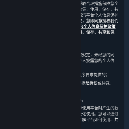
完美世界重视您的个人信息保护，并将采取合理措施保障您个
人信息的安全。关于我们如何通过平台收集、使用、储存、共
享和保护您的个人信息，详情请参见《蒸汽平台个人信息保护
政策》中的相关条款。
如果您同意本协议，您即同意授权我们
在适用法律的允许范围内，按照
蒸汽平台个人信息保护政策
中的要求对您的个人信息进行收集、使用、储存、共享和保
护。
B. 信息披露
除非《蒸汽平台个人信息保护政策》另有规定，未经您的同
意，完美世界不会向任何公司、组织或个人披露您的个人信
息，但下列情况除外：
（1） 应司法机关或行政机关通过法定程序要求提供的；
（2） 为维护完美世界的合法权益而向您提起诉讼或仲裁；
（3） 应您的监护人要求提供；或
（4） 其他根据法律法规应当披露的情形。
完美世界有权自行或与第三方合作对用户使用平台时产生的数
据和用户的个人信息进行数据分析和商业化使用。您可以通过
阅读《蒸汽平台个人信息保护政策》来了解平台如何使用、共
享和保护这些信息。