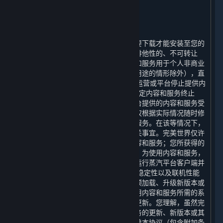
2. 许可
⏶
A. 一般内容和服务许可
蒸汽平台以及平台提供的内容和服务需要下载才能安装至您的
计算机上。完美世界特此授予您一项非排他性的、不可转让
的、不可分许可的权利，许可您将内容和服务用于个人非商业
性用途（但本协议明确允许的用于商业用途的情形除外），直
至（1）本协议终止时；（2）平台停止运营或平台停止提供内
容和服务时；或（3）包含相关许可的特定内容和服务终止
时，您接受上述授权。您理解，通过平台提供的内容和服务受
限于完美世界的商业决策，完美世界有权根据实际情况随时修
改、中止或终止通过平台提供的内容和服务。在该等情况下，
完美世界将根据届时适用的法律处理相关事宜。完美世界仅许
可您使用内容和服务，并非向您出售内容和服务；您所获得的
许可并不授予您对内容和服务的所有权。为使用内容和服务，
您必须拥有一个帐户，并且可能需要您运行蒸汽平台客户端并
保持与互联网的连接。 为提升安全性、稳定性以及联机性能
等原因，蒸汽平台可能需要自动更新、预加载、升级新版本或
以其他方式改进内容和服务，因此，使用内容和服务所需的系
统也会随之更新，您在此同意上述自动更新。您理解，虽然完
美世界可以自行选择是否提供内容和服务的更新、新版本或其
他对内容和服务的改进，但这并不意味着本协议（包含附加条