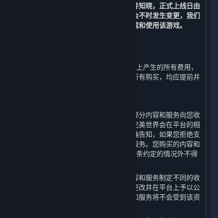
上线日前提出退款申请的除外。
您理解并知晓，正式上线日由
该游戏开发方或游戏运营方决定并可能会不时发生变更，我们
无法承诺或保证您可以在正式上线日下载和使用该游戏。
3. 帐单及支付
⏶
除以下第3.G条规定的以外，在蒸汽平台上产生的所有费用，
以及使用蒸汽钱包（定义如下）进行的所有购买，均应提前并
最终支付。
A. 付款授权
使用平台是免费的，但是完美世界会就部分内容和服务向您收
取一定的费用。对于付费内容和服务，完美世界会在平台的相
应页面上将收费方式和资费标准向您明确告知，如果您拒绝支
付该费用，则您无法使用相应的内容和服务。您购买的内容和
服务一经付费即视为购买完成，除第3.G条约定的情况外不得
退款。
完美世界有权决定并可能会对不同的内容和服务制定不同的收
费方式和资费标准，并有权随时调整或更改并在平台上予以公
布，您在资费发生变动之前购买的内容和服务将不会受到该资
费变动的影响。