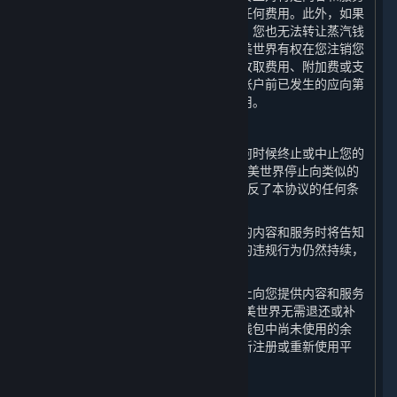
的访问而获得退款，包括内容和服务的任何费用。此外，如果
您的蒸汽钱包中仍有余额尚未使用完毕，您也无法转让蒸汽钱
包中的余额或就钱包余额申请退款。完美世界有权在您注销您
的帐户或终止特定内容和服务之前向您收取费用、附加费或支
出费用。此外，您应自行承担您在注销帐户前已发生的应向第
三方供应商或内容提供商支付的任何费用。
C. 完美世界终止的情形
如果出现以下情况，完美世界有权在任何时候终止或中止您的
帐户或任何特定的内容和服务：（a）完美世界停止向类似的
关于蒸汽平台
|
退款政策
|
软件许可服务协议
|
用户提供此类内容和服务；或（b）您违反了本协议的任何条
个人信息保护政策
|
个人信息出境告知书
|
款。
不良内容举报投诉
|
侵权投诉
|
家长监护
完美世界决定中止向您提供全部或部分的内容和服务时将告知
微博
微信
您中止的期限。该期限届满时，如果您的违规行为仍然持续，
完美世界有权延长该期限。
如果完美世界因您的不当行为而决定停止向您提供内容和服务
和/或终止您的帐户，您理解并同意，完美世界无需退还或补
© 2026 Valve Corporation 版权所有，完美世界已获授权。
偿您帐户中的任何内容和服务或您蒸汽钱包中尚未使用的余
所有商标均属于其在美国或其他国家的拥有者。
额。完美世界有权拒绝您以任何方式重新注册或重新使用平
© 完美世界征奇(上海)多媒体科技有限公司 版权所有。
台。
增值电信业务经营许可证沪B2-20180406
D. 继续有效的条款