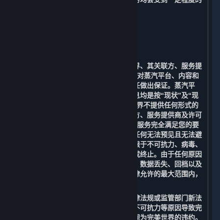
限制。
9. 免责声明；责任限制；无保证
⏶
A. 免责声明
在适用法律允许的最大范围内，完美世界、其关联方、服务提
供商及许可方（包括Valve）明确表示不对蒸汽平台、内容和
服务或根据适用法律可能存在的其他责任做出保证。蒸汽平
台、内容和服务以及与之相关的任何信息均是按“现状”及“现
有”的原则提供，且“存在瑕疵”，完美世界不提供任何形式的
明示或暗示的担保。完美世界、其关联方、服务提供商及许可
方（包括Valve）均不保证提供的内容和服务完全满足您的要
求，也无法保证提供的平台服务不会因任何无法预见且无法避
免的法律、技术或其他风险（包括但不限于不可抗力、病毒、
木马、黑客攻击、政府行为等）而中断或终止。由于任何原因
造成的无法访问、连接中断、传输延迟、数据丢失、回档以及
其他情况造成的损失和风险。在适用法律允许的最大范围内，
您同意放弃追究完美世界的一切责任。
您理解并同意：由于政府行为、国家法律法规或监管部门新法
令的颁布、政策变化、网络传输故障、不可抗力等原因导致完
美世界不能提供相关内容和服务的，不视为完美世界的违约。