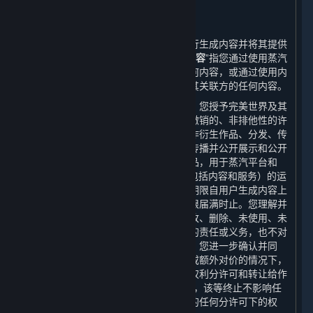
6. 用户生成内容
⏶
A. 一般规定
蒸汽平台提供界面和工具，使您能够自行生成内容并将其提供
给其他用户和/或完美世界。“
用户生成内容
”指您通过使用蒸汽
平台的多用户功能向其他用户提供的任何内容，或通过使用内
容和服务或其他方式提供给完美世界或其关联方的任何内容。
当您将用户生成内容上传至蒸汽平台时，您授予完美世界及其
关联方一项世界范围的、免费的、不可撤销的、非排他性的许
可，以使用、复制、分许可、修改、创作衍生作品、分发、传
播、转码、翻译、广播以及以其他方式传播并公开展示和公开
表演您创建的用户生成内容及其衍生作品，用于蒸汽平台和
Steam平台的服务、游戏或其他产品（包括内容和服务）的运
营、分发、整合和推广等目的。本许可期限自用户生成内容上
传到蒸汽平台时起至其完整知识产权期限届满时止。您理解并
同意，完美世界不承担任何因使用、修改、删除、未使用、未
修改、未删除您的用户生成内容而产生的责任或义务，也不对
任何用户生成内容做出任何形式的保证。您进一步确认并同
意，完美世界可以在无需您进一步同意或额外对价的情况下，
将完美世界对您的用户生成内容享有之权利分许可和转让给作
为平台许可方的Valve。如上述许可终止，该等终止不影响任
何被分许可方在该等许可终止前被授予的任何分许可下的权