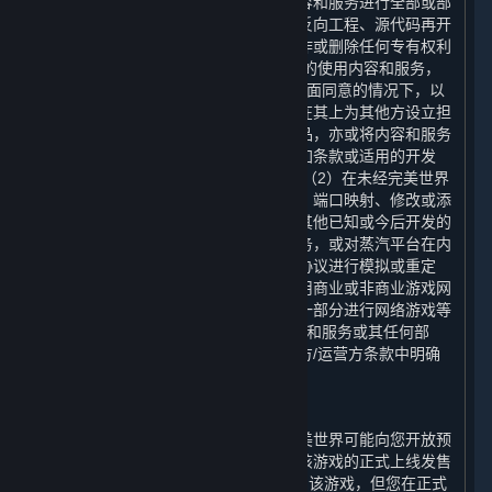
下，您不可以对通过蒸汽平台获得的内容和服务进行全部或部
分地复制、复印、出版、分发、翻译、反向工程、源代码再开
发、修改、拆解、反编译、衍生作品创作或删除任何专有权利
声明或标签。 您有权为您个人使用之目的使用内容和服务，
但您不得：（1）在未经完美世界事先书面同意的情况下，以
任何方式向其他方出售内容或服务，或在其上为其他方设立担
保，或向其他方转让内容和服务的复制品，亦或将内容和服务
出租或许可给他人使用，但本协议、附加条款或适用的开发
方/运营方条款中明确允许的情况除外；（2）在未经完美世界
事先书面同意的情况下，通过模拟协议、端口映射、修改或添
加内容和服务的组件、使用应用程序或其他已知或今后开发的
技术，为内容和服务搭建或提供匹配服务，或对蒸汽平台在内
容和服务的任何网络功能中使用的通信协议进行模拟或重定
向，用于在互联网上进行网络游戏、利用商业或非商业游戏网
络或作为内容聚合网络、网站或服务的一部分进行网络游戏等
用途；或（3）为任何商业目的利用内容和服务或其任何部
分，但本协议、附加条款或适用的开发方/运营方条款中明确
允许的情况除外。
E. 预购
在某些游戏正式在平台上线发售前，完美世界可能向您开放预
购，在您付清全部预购款后，您可以在该游戏的正式上线发售
日（以下简称“
正式上线日
”）下载和使用该游戏，但您在正式