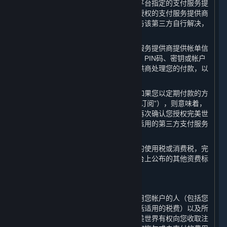
您在平台上购买内容和服务时，应通过平台指定的支付服务提
供商进行充值或付款。任何因通过未经授权的支付服务提供商
进行的充值或消费而导致的纠纷应由您与该第三方自行解决，
完美世界不承担任何责任。
请您注意，当您向完美世界指定的支付服务提供商提供帐单信
息时，即意味着您是与该支付相关的卡、PIN码、密钥或帐户
的授权使用方，并且您授权支付服务提供商处理您的付款，以
支付您在平台上产生的任何费用。
对于具有约定使用期限的内容和服务，如果您以定期付款的方
式购买以继续使用（以下简称“定期付费订阅”），则意味着，
对于每一笔定期付款的金额，您同意并再次确认您授权完美世
界或其指定的支付服务提供商通过任何适用的第三方支付服务
提供商处理相关的付费金额。
如果您使用蒸汽平台需要缴纳任何类型的使用税或消费税，完
美世界会在内容和服务的资费标准和平台上公布的其他资费标
准之外，额外向您收取这些税费。
B. 对您帐户相关费用的责任
作为帐户持有人，您需要对您或任何使用您帐户的人（包括您
的家人或朋友）所产生的所有费用（包括适用的税费）以及所
有购买行为负责。如果您注销帐户，完美世界有权向您收取注