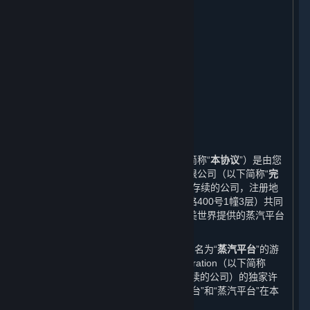
在线行为规则；作弊；违法行为
第三方内容
用户生成内容
个人信息保护
未成年人保护及家长监护
免责声明；责任限制；无保证
协议的修订
期限和终止
其他
本蒸汽平台软件许可及服务协议（以下简称“
本协议
”）是由您
与完美世界征奇（上海）多媒体科技有限公司（以下简称“
完
美世界
”，一家依据中华人民共和国法律存续的公司，注册地
址为中国（上海）自由贸易试验区芳春路400号1幢3层）共同
缔结的协议。本协议规定了您作为由完美世界提供的蒸汽平台
的用户所享有的权利以及应履行的义务。
本协议中的“
平台
”系指由完美世界运营的名为“
蒸汽平台
”的游
戏分发平台。完美世界获得Valve Corporation（以下简称
“
Valve
”，一家依据美国华盛顿州法律存续的公司）的独家许
可在中国大陆地区独立运营该平台。“平台”和“蒸汽平台”在本
协议中具有相同的含义。