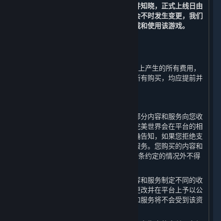
上线日前提出退款申请的除外。
您理解并知晓，正式上线日由
该游戏开发方或游戏运营方决定并可能会不时发生变更，我们
无法承诺或保证您可以在正式上线日下载和使用该游戏。
3. 帐单及支付
⏶
除以下第3.G条规定的以外，在蒸汽平台上产生的所有费用，
以及使用蒸汽钱包（定义如下）进行的所有购买，均应提前并
最终支付。
A. 付款授权
使用平台是免费的，但是完美世界会就部分内容和服务向您收
取一定的费用。对于付费内容和服务，完美世界会在平台的相
应页面上将收费方式和资费标准向您明确告知，如果您拒绝支
付该费用，则您无法使用相应的内容和服务。您购买的内容和
服务一经付费即视为购买完成，除第3.G条约定的情况外不得
退款。
完美世界有权决定并可能会对不同的内容和服务制定不同的收
费方式和资费标准，并有权随时调整或更改并在平台上予以公
布，您在资费发生变动之前购买的内容和服务将不会受到该资
费变动的影响。