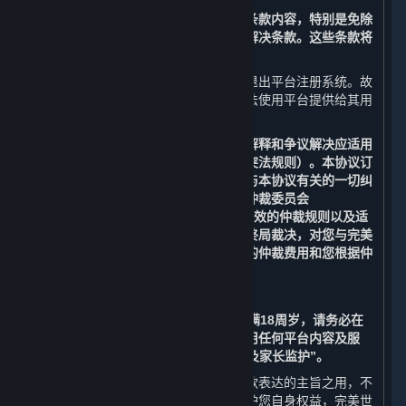
请您务必审慎阅读并充分理解本协议各条款内容，特别是免除
或者限制责任的条款、法律适用和争议解决条款。这些条款将
以粗体标识，您应重点阅读。
若您不同意本协议中的任何条款，您应退出平台注册系统。故
此，您将无法注册成为平台用户，且无法使用平台提供给其用
户（定义见第1条）的任何服务。
请注意：本协议的订立、生效、履行、解释和争议解决应适用
中华人民共和国法律（但不适用任何冲突法规则）。本协议订
立于上海市杨浦区，由本协议引起的或与本协议有关的一切纠
纷和争议均应提交至中国国际经济贸易仲裁委员会
（“CIETAC”）上海分会，根据其届时有效的仲裁规则以及适
用的法律在上海进行仲裁。仲裁裁决为终局裁决，对您与完美
世界均具有约束力。您应当独自承担您的仲裁费用和您根据仲
裁裁决应当承担的赔偿份额。
如果您在订立本协议时年满14周岁但未满18周岁，请务必在
监护人的指导和陪同下阅读本协议并使用任何平台内容及服
务，并请特别注意第8条“未成年人保护及家长监护”。
各条款前所列标题仅为帮助您理解该条款表达的主旨之用，不
影响或限制该条款的含义或解释。为维护您自身权益，完美世