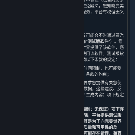
款）授予您将获得该等更新的权利。为避免疑义，您知晓完美
世界不保证其会持续更新或升级内容和服务，平台有权但无义
务更新或升级内容和服务。
B. 测试版软件许可
在某些软件正式上线发售之前，完美世界可能会不时通过蒸汽
平台向您提供该软件的测试版（以下简称“
测试版软件
”）。您
并非必须使用测试版软件，但如果完美世界提供了该软件，您
可以在遵守以下条款的前提下自行选择使用该软件。测试版软
件为内容和服务的一部分，使用时需遵循以下条款的规定：
您使用测试版软件的权利可能会受到时间限制，也可能受
到附加条款和/或适用的开发方/运营方条款的约束；
完美世界或完美世界的关联方可能会要求您提供有关您使
用测试版软件的建议、反馈或者相关数据，这些建议、反
馈或者数据会被视为下文第6条（用户生成内容）项下规定
的用户生成内容；以及
除了应适用第9条（免责声明；责任限制；无保证）项下弃
权和责任限制条款以外，您还应当知晓，平台提供测试版
软件的目的仅为测试和改进软件，尤其是为了向完美世界
以及其关联方提供有关测试版软件的质量和可用性的反
馈；测试版软件并非最终版本，因此可能存在错误、兼容