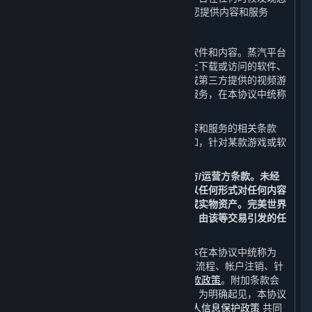
未满14周岁，完美世界有权立即终止向您提供内容和服务
B. 内容和服务
作为用户，您可以通过平台获得服务、软件和内容。蒸汽平台
客户端以及其他任何您可以从蒸汽平台上下载或访问的软件、
内容和其更新，包括但不限于完美世界或第三方提供的视频游
戏和游戏内内容，以及通过平台获取的服务，在本协议中统称
为“
内容和服务
”。
一些内容和服务可能还需遵守针对该内容和服务的相关条款
（以下简称“
开发方/运营方条款
”），例如，针对某款游戏或软
件的最终用户许可协议。
除本协议外，您特此同意遵守所有开发方/运营方条款。未经
完美世界或相关第三方的允许，您不得以任何形式对任何内容
和服务进行交易或交换以获取法定货币或实物资产。完美世界
不承认或保护在平台外进行的任何交易，由该等交易引发的任
何争议将由您自行解决。
此外，与使用平台有关的规则和相关文本在本协议中统称为
“
附加条款
”，其包括但不限于支付和结算流程、帐户注销、针
对特定功能的特定条款以及
蒸汽平台退款政策
。附加条款会
在平台上公示或在平台提供服务时公示。为明确起见，本协议
由本协议条款、附加条款和
蒸汽平台个人信息保护政策
共同