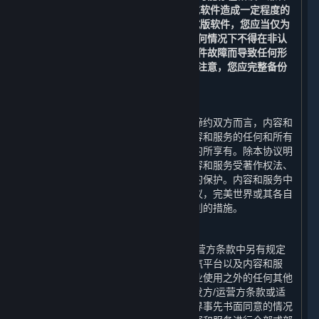
性问题，或对您的计算机、数据和/或软件造成一定程度的
损坏。如果您选择安装和/或使用测试版软件，您应当仅为
测试和改进软件的目的使用，且在任何情况下不得在非认
可的系统上使用或在可能因测试版软件故障而导致任何形
式损害之情形下使用。此外，请特别注意，您应完整备份
您选择安装测试版软件的系统。
C. 内容和服务的所有权
受限于许可方协议的规定，对于本协议缔约双方而言，内容和
服务的所有权和相关知识产权，以及内容和服务的任何和所有
副本，由完美世界为运营蒸汽平台之目的所享有。除本协议明
确说明外，完美世界保留所有权利。内容和服务受著作权法、
国际版权条约和公约以及其他适用法律的保护。内容和服务中
包含某些被许可的内容，如您违反本协议，完美世界或其各自
关联方以及许可方可能会采取保护其权利的措施。
D. 对内容和服务的使用限制
除本协议、附加条款或适用的开发方/运营方条款中另有规定
外，您不得将内容和服务用于除访问蒸汽平台以及内容和服
务、以及对内容和服务进行个人的非商业使用之外的任何其他
目的。除本协议、附加条款或适用的开发方/运营方条款或适
用的法律另有规定外，在未取得完美世界事先书面同意的情况