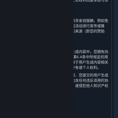
您无权就您授予完美世界及其他用户的上述权利而要求给与任
何补偿或权利。
C. 接受赞助
如果您在接受第三方报酬的情况下（包括非金钱报酬，例如免
费游戏），利用蒸汽平台对产品、服务或活动进行宣传或推
荐，您应当清楚地向公众明示此类报酬的来源（即您的赞助
方）。
D. 承诺与保证
您向完美世界承诺并保证，在所有用户生成内容中，您拥有向
完美世界、Valve及其他相关方授权上述第6.A条中所规定的用
户生成内容许可的所有权利，包括但不限于用户生成内容相关
的或包含的任何类型的知识产权或其他专有或个人权利。
您进一步承诺并保证，您的用户生成内容、您提交的用户生成
内容以及您对用户生成内容的授权中不包含任何违反适用的协
议、法律、法规、政策或社会公共利益，或侵犯他人知识产权
或其他合法权利的内容。
7. 个人信息保护
⏶
A. 保护措施