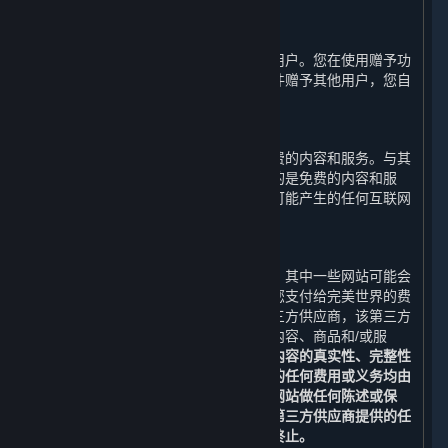
余额不可兑换现金。
D. 用户间赠予
您可以通过平台将游戏或软件赠予其他用户。您在使用赠予功
能时应知悉并确认一旦您将该游戏或软件赠予其他用户，您自
己将不能继续使用该游戏或软件。
E. 免费内容和服务
在一些情况下，完美世界可能会提供免费的内容和服务。与其
他内容和服务一样，即使完美世界提供的是免费的内容和服
务，您也必须自行负担使用蒸汽平台时可能产生的任何互联网
服务、通讯和其他连接费用。
F. 第三方网站
蒸汽平台可能会提供第三方网站的链接。其中一些网站可能会
向您额外收取费用，该等费用不包括在您支付给完美世界的费
用之内。您可能会通过蒸汽平台访问第三方供应商，该第三方
供应商可能在蒸汽平台或互联网上提供内容、商品和/或服
务。
您有义务自行确认第三方网站及其内容的真实性、完整性
和可信性。您与该等第三方交易中产生的任何费用或义务均由
您自行承担。完美世界不对任何第三方网站做任何陈述或保
证。请特别注意，完美世界不保证通过第三方供应商提供的任
何内容和服务不会被改变、被暂停或被终止。