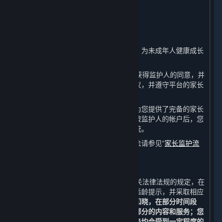
8. 未成年人保护及家长监护
⏶
A. 未成年人保护政策
完美世界注重保护未成年人的合法权益，为未成年人健康成长
保驾护航。
如果您未满18周岁，请在注册前确保已获得监护人的同意，并
在您的家长或监护人的陪同下阅读本协议，并遵守平台的家长
监护政策。
如果您是未成年人的监护人，完美世界为您提供了完备的家长
监护系统。在成功核验您的身份并绑定被监护人的帐户后，您
可以使用完美世界为您提供的监护人系统。
有关家长监护系统的详细介绍和使用方法请参见“
家长监护流
程
”。
B. 技术措施
如果您未满18周岁，完美世界将按照相关法律法规的规定，在
您下载、注册、登录等页面进行适当的适龄提示，并采取相应
的技术措施保护您的健康成长。
您充分知晓，在部分时间段
内，您将不能获取、访问或使用全部或部分的内容和服务；您
通过平台进行的充值和购买的内容和服务均会受到一定程度的