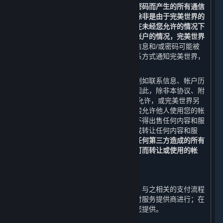
等人士在蒸汽平台上使用您的登录名和密码而产生的所有通信
和活动，完美世界均不承担任何责任。除非是由于完美世界的
疏忽或过错而造成的，否则对于任何人在未经您允许的情况下
冒用您的登录信息和密码从而使用您的帐户的情况，完美世界
不承担任何责任。
如果您认为您的登录信息和/或密码可能被
泄露，您可通过本协议中提供的客服联系方式通知完美世界，
并立即采取任何其他必要的补救措施。
您的帐户（包括与之相关的任何信息，例如联系信息、帐户历
史以及内容和服务）仅供您个人使用。因此，除非本协议、附
加条款或适用的开发方/运营方条款明确允许，或完美世界另
行许可，否则您不得出售您的帐户或有偿允许他人使用您的帐
户，或者以其他方式转让您的帐户，亦不得出售任何内容和服
务，或有偿允许他人使用内容和服务，或转让任何内容和服
务。
否则，您应承担由此给您、平台或任何第三方造成的所有
损失，完美世界有权封禁或收回未经许可而转让或使用的帐
户。
D. 支付流程
对于您在蒸汽平台上购买的内容和服务，与之相关的支付流程
由完美世界、其关联方、或其指定的支付服务提供商进行；在
任何情况下，内容和服务由完美世界向您提供。