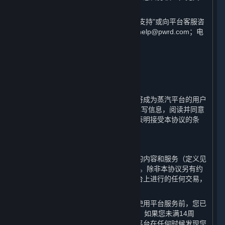
界建议您仔细阅读各条款具体表述。
如您对本协议有任何疑问，可查看“客户支持”或向平台客服咨
询，客服联系方式为邮箱：steamchinahelp@pwrd.com；电
话：021-51796887。
1. 用户注册；条款的适用；您的帐户
⏶
蒸汽平台是由完美世界提供的在线服务。
通过完成蒸汽平台用户帐户的注册，您将成为蒸汽平台的用户
（“
用户
”）。您需要按注册页面的提示填写信息，阅读并同意
本协议，并完成全部注册流程。一旦您表明接受本协议的条
款，本协议即生效。
A. 缔约方
平台由完美世界运营，您通过平台访问的内容和服务（定义见
第1.B条）的相关交易均与完美世界进行。除非本协议另有约
定或进行此类交易时另有说明，您在平台上进行的任何交易，
均构成您与完美世界之间的合同关系。
您确认在订立本协议成为平台用户或在使用平台服务前，您已
年满14周岁并具备相应的民事行为能力。如果您未满14周
岁，您将无法注册成为平台用户。如果平台在任何时候发现您