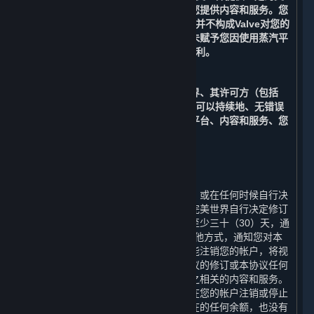
持，以支持完美世界对运营平台以及向您提供内容和服务。您
知晓，Valve向完美世界提供的此类支持并不构成Valve对您的
合同义务。您进一步确认，上述约定并未赋予您因使用蒸汽平
台而针对Valve提起诉讼或索赔的任何权利。
C. 无保证
在适用法律允许的最大范围内，完美世界、其许可方（包括
Valve）、及其各自的关联方均不保证您可以持续地、无错误
地、无病毒地或安全地运行及访问蒸汽平台、内容和服务、您
的帐户或与之相关的任何信息。
10. 协议的修订
⏶
完美世界有权根据国家法律法规的变化、或在任何时候自行决
定单方面修订本协议及其附加条款。如完美世界自行决定修订
本协议，完美世界将在修订生效日期前至少三十（30）天，通
过电子邮件和/或本协议第12条规定的其他方式，通知您对本
协议的任何修改。若您在修订生效前未能注销您的帐户，将视
为您接受该等修订。如果您不同意本协议的修订或本协议任何
条款，您应注销您的帐户或停止使用与之相关的内容和服务。
在这种情况下，完美世界没有义务退还在您的帐户注销或停止
使用任何内容和服务之前帐户中可能存在的任何余额，也没有