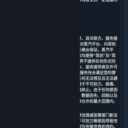
限制。
9. 免责声明；责任限制；无保证
⏶
A. 免责声明
在适用法律允许的最大范围内，完美世界、其关联方、服务提
供商及许可方（包括Valve）明确表示不对蒸汽平台、内容和
服务或根据适用法律可能存在的其他责任做出保证。蒸汽平
台、内容和服务以及与之相关的任何信息均是按“现状”及“现
有”的原则提供，且“存在瑕疵”，完美世界不提供任何形式的
明示或暗示的担保。完美世界、其关联方、服务提供商及许可
方（包括Valve）均不保证提供的内容和服务完全满足您的要
求，也无法保证提供的平台服务不会因任何无法预见且无法避
免的法律、技术或其他风险（包括但不限于不可抗力、病毒、
木马、黑客攻击、政府行为等）而中断或终止。由于任何原因
造成的无法访问、连接中断、传输延迟、数据丢失、回档以及
其他情况造成的损失和风险。在适用法律允许的最大范围内，
您同意放弃追究完美世界的一切责任。
您理解并同意：由于政府行为、国家法律法规或监管部门新法
令的颁布、政策变化、网络传输故障、不可抗力等原因导致完
美世界不能提供相关内容和服务的，不视为完美世界的违约。