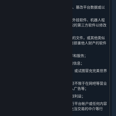
（5）对平台服务器展开攻击、破坏平台、篡改平台数据或以
任何方式影响平台任何系统正常运行；
（6）开发制作、传播或使用作弊程序、外挂软件、机器人程
序、非法破解软件、插件或其他未经授权的第三方软件以修改
内容和服务；
（7）上传或传播含有病毒、木马、蠕虫的文件，或其他类似
的、可能影响他人计算机的正常运行或者损害他人财产的软件
或程序；
（8） 限制或禁止任何其他用户使用内容和服务；
（9） 获取或以其他方式收集平台用户的信息；
（10）以误导他人为目的创建虚假身份，或试图冒充完美世界
的工作人员；
（11）商业化地利用内容和服务，包括但不限于在网吧等营业
性场所举办比赛、未经许可在游戏中插入广告等；
（12）利用平台漏洞或其他不当手段谋取利益；
（13）在未经完美世界许可的情况下进行平台帐户或任何内容
和服务的交易，为上述交易提供协助、充当交易的中介等行
为；