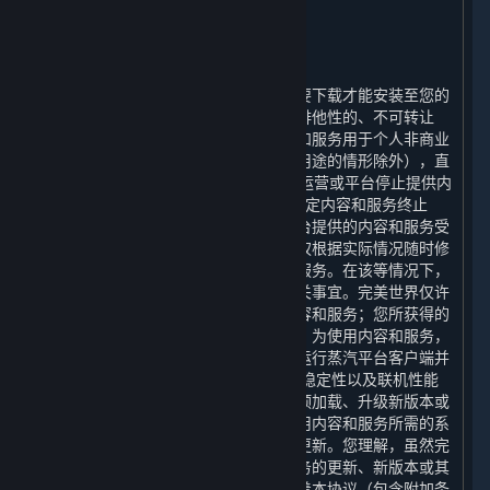
2. 许可
⏶
A. 一般内容和服务许可
蒸汽平台以及平台提供的内容和服务需要下载才能安装至您的
计算机上。完美世界特此授予您一项非排他性的、不可转让
的、不可分许可的权利，许可您将内容和服务用于个人非商业
性用途（但本协议明确允许的用于商业用途的情形除外），直
至（1）本协议终止时；（2）平台停止运营或平台停止提供内
容和服务时；或（3）包含相关许可的特定内容和服务终止
时，您接受上述授权。您理解，通过平台提供的内容和服务受
限于完美世界的商业决策，完美世界有权根据实际情况随时修
改、中止或终止通过平台提供的内容和服务。在该等情况下，
完美世界将根据届时适用的法律处理相关事宜。完美世界仅许
可您使用内容和服务，并非向您出售内容和服务；您所获得的
许可并不授予您对内容和服务的所有权。为使用内容和服务，
您必须拥有一个帐户，并且可能需要您运行蒸汽平台客户端并
保持与互联网的连接。 为提升安全性、稳定性以及联机性能
等原因，蒸汽平台可能需要自动更新、预加载、升级新版本或
以其他方式改进内容和服务，因此，使用内容和服务所需的系
统也会随之更新，您在此同意上述自动更新。您理解，虽然完
美世界可以自行选择是否提供内容和服务的更新、新版本或其
他对内容和服务的改进，但这并不意味着本协议（包含附加条