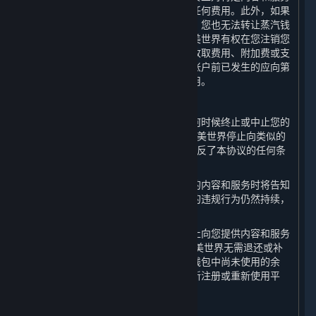
的访问而获得退款，包括内容和服务的任何费用。此外，如果
您的蒸汽钱包中仍有余额尚未使用完毕，您也无法转让蒸汽钱
包中的余额或就钱包余额申请退款。完美世界有权在您注销您
的帐户或终止特定内容和服务之前向您收取费用、附加费或支
出费用。此外，您应自行承担您在注销帐户前已发生的应向第
三方供应商或内容提供商支付的任何费用。
C. 完美世界终止的情形
如果出现以下情况，完美世界有权在任何时候终止或中止您的
帐户或任何特定的内容和服务：（a）完美世界停止向类似的
关于蒸汽平台
|
退款政策
|
软件许可服务协议
|
用户提供此类内容和服务；或（b）您违反了本协议的任何条
个人信息保护政策
|
个人信息出境告知书
|
款。
不良内容举报投诉
|
侵权投诉
|
家长监护
完美世界决定中止向您提供全部或部分的内容和服务时将告知
微博
微信
您中止的期限。该期限届满时，如果您的违规行为仍然持续，
完美世界有权延长该期限。
如果完美世界因您的不当行为而决定停止向您提供内容和服务
和/或终止您的帐户，您理解并同意，完美世界无需退还或补
© 2026 Valve Corporation 版权所有，完美世界已获授权。
偿您帐户中的任何内容和服务或您蒸汽钱包中尚未使用的余
所有商标均属于其在美国或其他国家的拥有者。
额。完美世界有权拒绝您以任何方式重新注册或重新使用平
© 完美世界征奇(上海)多媒体科技有限公司 版权所有。
台。
增值电信业务经营许可证沪B2-20180406
D. 继续有效的条款