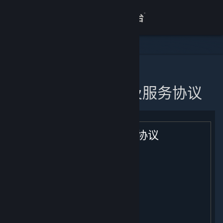
登录
商店
关于
主页
蒸汽平台软件许可及服务协议
客服
查看桌面版网站
蒸汽平台软件许可及服务协议
生效日期: [ 2021年 2 月 9 日 ]
目录：
用户注册；条款的适用；您的帐户
许可
付款