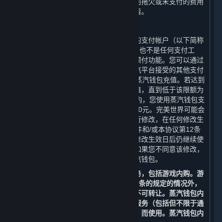
销之前产生的费用、附加费或支出。任何拖欠或未支付的费用
必须在完美世界允许您再次注册之前结清。
C. 蒸汽钱包
蒸汽平台可能向您提供与您帐户相关联的支付帐户（以下简称
“
蒸汽钱包
”）。蒸汽钱包并非银行帐户，也不是任何支付工
具，而是向您提供的购买内容和服务的预付功能。您可以通过
借记卡、信用卡、预付卡、促销码或蒸汽平台接受的其他支付
方式，在限额人民币14,000元内向您的蒸汽钱包充值。若达到
该限额，您将无法再向您的蒸汽钱包充值，直到低于该限额为
止。在任何二十四（24）小时的时间段内，您使用蒸汽钱包支
付的总金额，合计不得超过人民币14,000元。完美世界可能会
不时对蒸汽钱包的余额和使用的限制进行修改，在任何修改生
效日前的六十（60）日，我们会通过邮件和/或本协议第12条
中列明的其他方式通知您。如果您在该修改生效日后仍继续使
用您的帐户，则视为您接受了该修改；如果您不同意该修改，
您有权注销您的帐户或停止使用您的蒸汽钱包。
您可以使用蒸汽钱包余额购买内容和服务，包括游戏内购。游
戏内购仅可通过蒸汽钱包进行。除第3.G条的规定的情况外，
充值至蒸汽钱包内的余额不可退款，亦不可转让。蒸汽钱包内
的余额仅能通过蒸汽平台为购买内容和服务（包括但不限于通
过蒸汽平台提供的游戏和其他应用程序）而使用。蒸汽钱包内