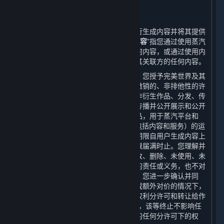
6. 用户生成内容
⏶
A. 一般规定
蒸汽平台提供界面和工具，使您能够自行生成内容并将其提供
给其他用户和/或完美世界。“
用户生成内容
”指您通过使用蒸汽
平台的多用户功能向其他用户提供的任何内容，或通过使用内
容和服务或其他方式提供给完美世界或其关联方的任何内容。
当您将用户生成内容上传至蒸汽平台时，您授予完美世界及其
关联方一项世界范围的、免费的、不可撤销的、非排他性的许
可，以使用、复制、分许可、修改、创作衍生作品、分发、传
播、转码、翻译、广播以及以其他方式传播并公开展示和公开
表演您创建的用户生成内容及其衍生作品，用于蒸汽平台和
Steam平台的服务、游戏或其他产品（包括内容和服务）的运
营、分发、整合和推广等目的。本许可期限自用户生成内容上
传到蒸汽平台时起至其完整知识产权期限届满时止。您理解并
同意，完美世界不承担任何因使用、修改、删除、未使用、未
修改、未删除您的用户生成内容而产生的责任或义务，也不对
任何用户生成内容做出任何形式的保证。您进一步确认并同
意，完美世界可以在无需您进一步同意或额外对价的情况下，
将完美世界对您的用户生成内容享有之权利分许可和转让给作
为平台许可方的Valve。如上述许可终止，该等终止不影响任
何被分许可方在该等许可终止前被授予的任何分许可下的权