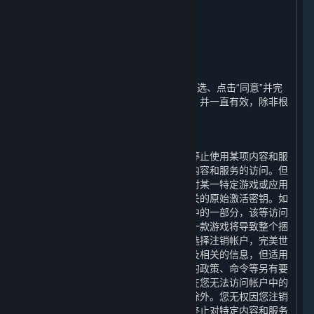
义务按比例退还任何费用。
11. 期限和终止
⏶
A. 期限
本协议的期限（“
期限
”）自您通过首次勾选、点击“同意”并完
成注册表明您接受这些条款之日起开始，并一直有效，除非根
据本协议的相关规定而终止。
B. 用户终止的情形
您可以随时注销您的帐户。您可以随时停止使用某项内容和服
务，或选择要求完美世界终止您对某项内容和服务的访问。但
请注意，内容和服务不可转让，即使您对某一特定游戏或应用
的访问被终止，其他帐户也不能使用相关的原始激活密钥。如
果终止访问的内容和服务是一个捆绑包中的一部分，该等访问
不能被单独终止，终止访问捆绑包内的一款游戏将导致整个捆
绑包中的所有游戏均无法访问。如果您选择注销帐户，完美世
界将立即确认您的请求并删除您的帐户及相关的信息，但适用
的法律法规、规章、规范性文件或政府的政策、命令等另有要
求的，或为履行完美世界的合规义务，在您无法访问帐户中的
信息和数据期间保留您个人信息的情形除外。您无权因您注销
帐户、停止使用任何内容和服务或要求终止对特定内容和服务