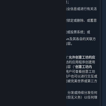
址、游戏交易平台、游戏充值平台等信息；
（7） 滥发广告内容、垃圾邮件或其他商业信息或进行有关活
动；
（8） 发布灌水、与相关版块无关、已被锁定或删除、或蓄意
引起争议的内容；
（9） 操纵或滥用平台的评价、举报功能或投票系统；或
（10）发布、传播其他对完美世界、Valve及其各自的关联方
或许可方不利的或影响其他用户权益的内容。
B. 上传至蒸汽平台创意工坊的内容
蒸汽平台上提供的一些游戏或应用程序（“
允许创意工坊的应
用程序
”）允许您基于或使用允许创意工坊的应用程序创建用
户生成内容，并允许您将该等用户生成内容（“
创意工坊内
容
”）提交至蒸汽平台的创意工坊页面。用户可查看创意工坊
内容，对于某些类别的创意工坊内容，用户也可以进行交互或
下载。某些情形下，创意工坊内容也可能被完美世界或第三方
开发方添加进游戏中。
您理解并同意，完美世界并无义务使用、分发或持续分发任何
创意工坊内容的副本，且完美世界有权（但无义务）以任何理
由限制或移除创意工坊内容。