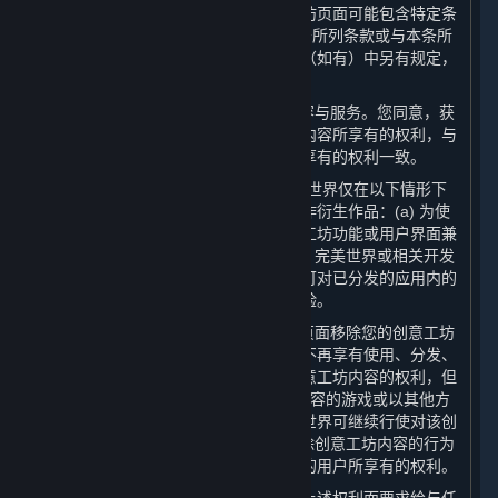
一些允许创意工坊的应用程序或创意工坊页面可能包含特定条
款（“
应用程序特定条款
”），以补充本条所列条款或与本条所
列条款不一致。除非应用程序特定条款（如有）中另有规定，
创意工坊内容适用以下一般规则：
（1） 创意工坊内容属于蒸汽平台的内容与服务。您同意，获
取您创意工坊内容的用户对您创意工坊内容所享有的权利，与
本协议规定的用户对其他内容与服务所享有的权利一致。
（2） 尽管有第6.A条所述的许可，完美世界仅在以下情形下
有权对您的创意工坊内容进行修改或创作衍生作品：(a) 为使
得您的创意工坊内容与蒸汽平台及创意工坊功能或用户界面兼
容，完美世界可进行必要修改；以及 (b) 完美世界或相关开发
方可在其认为有必要或适当的情况下，可对已分发的应用内的
创意工坊内容进行修改，以增强游戏体验。
（3） 您可以自行决定从相关创意工坊页面移除您的创意工坊
内容。如果您选择这样做，完美世界将不再享有使用、分发、
传输、传播、公开展示或公开表演该创意工坊内容的权利，但
是：(a) 对于已分发的含有该创意工坊内容的游戏或以其他方
式在游戏中使用的创意工坊内容，完美世界可继续行使对该创
意工坊内容享有的权利；并且 (b) 您移除创意工坊内容的行为
并不影响已获取该等创意工坊内容副本的用户所享有的权利。