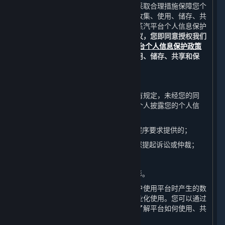
完美世界重视您的个人信息保护，并将采取合理措施保障您个
人信息的安全。关于我们如何通过平台收集、使用、储存、共
享和保护您的个人信息，详情请参见《蒸汽平台个人信息保护
政策》中的相关条款。
如果您同意本协议，您即同意授权我们
在适用法律的允许范围内，按照
蒸汽平台个人信息保护政策
中的要求对您的个人信息进行收集、使用、储存、共享和保
护。
B. 信息披露
除非《蒸汽平台个人信息保护政策》另有规定，未经您的同
意，完美世界不会向任何公司、组织或个人披露您的个人信
息，但下列情况除外：
（1） 应司法机关或行政机关通过法定程序要求提供的；
（2） 为维护完美世界的合法权益而向您提起诉讼或仲裁；
（3） 应您的监护人要求提供；或
（4） 其他根据法律法规应当披露的情形。
完美世界有权自行或与第三方合作对用户使用平台时产生的数
据和用户的个人信息进行数据分析和商业化使用。您可以通过
阅读《蒸汽平台个人信息保护政策》来了解平台如何使用、共
享和保护这些信息。