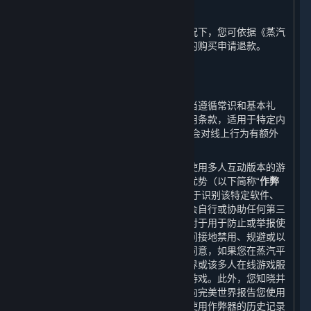
G. 退款
在不与任何您享有的法定权利冲突的情况下，您可依据《蒸汽
平台退款政策》就您在蒸汽平台上进行的购买申请退款。
4. 在线行为规则；作弊；违法行为
⏶
您的在线行为以及与其他用户的互动应当遵循常识和基本礼
仪。根据特定游戏或其他服务适用的使用条款，适用于特定内
容和服务的开发方/运营方条款中可能还会对线上行为有额外
的要求。
某些软件、硬件程序或功能可能在用户使用多人互动版本的游
戏或其修改版本中给予用户不公平竞争优势（以下简称“
作弊
器
”），蒸汽平台以及内容和服务具有用于识别该特定软件、
硬件程序或功能之功能。您同意，您不会自行或协助任何第三
方以任何形式开发制作或使用作弊器。对于用于防止或举报使
用作弊器的软件，您同意您不会直接或间接地禁用、规避或以
其他方式干扰该软件的运行。您知晓并同意，如果您在蒸汽平
台或内容和服务中使用作弊器，完美世界或该多人在线游戏服
务提供方可能将禁止您参与该多人在线游戏。此外，您知晓并
同意，多人在线游戏服务提供方可能会向完美世界报告您使用
作弊器的情况，完美世界也可能会将您使用作弊器的历史记录