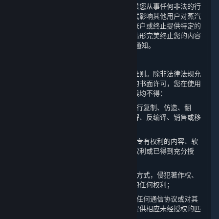
告知其他多人在线游戏服务提供方。如果您从事任何非法的行
为或活动、实施作弊行为、或以其他方式影响其他用户对蒸汽
平台的体验，完美世界可能会终止您的帐户或终止提供特定的
内容和服务。您知晓并同意，若因上述情形完美终止您的内容
和服务和/或帐户，则无需提前向您发出通知。
A. 使用规范
作为平台的用户，您同意遵守以下行为准则。除非法律法规允
许、本协议另有规定或获得了完美世界的书面许可，您在使用
平台以及其提供的内容和服务的任何时候均不得：
（1）以任何方式对平台或内容和服务进行复制、仿造、翻
译、反向工程、破解源代码、修改、拆解、反编译、销售或移
除任何所有权声明和版权信息；
（2）上传或者以其他方式提供他人享有专有权利的内容、软
件或其他文件，除非您已经获得相应的权利或已得到充分授
权；
（3）以通过平台使用任何材料或信息的方式，侵犯著作权、
商标、专利、商业秘密或者任何其他方的任何权利；
（4）以任何方式劫持平台网络功能中的任何通信协议或对其
进行重定向，以便为内容和服务搭建或提供相应未经授权的匹
配服务，比如架设私服；