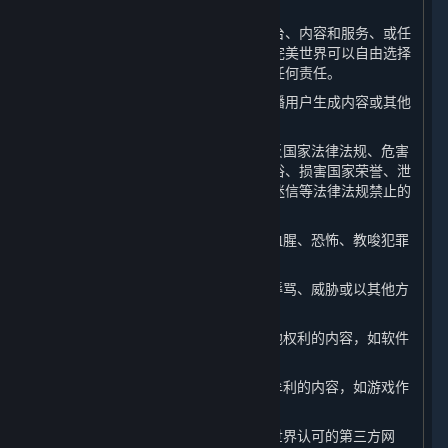
利。
如果您向完美世界提供任何关于蒸汽平台、内容和服务、或任
何完美世界产品或服务的反馈或建议，完美世界可以自由选择
使用这些反馈或建议，而无须对您承担任何责任。
此外，当您在平台上上传、发表、或传播用户生成内容或其他
信息时，您不得：
（1） 上传、发布或以任何方式传播违反国家法律法规、危害
国家安全、破坏祖国统一、违背公序良俗、损害国家荣誉、泄
露国家秘密、煽动民族矛盾、宣扬宗教迷信等法律法规禁止的
内容；
（2） 散布、传播淫秽、色情、暴力、血腥、恐怖、教唆犯罪
或扰乱社会秩序的内容；
（3） 对他人进行侮辱、诽谤、造谣、辱骂、威胁或以其他方
式侵犯他人的合法权利；
（4） 发布、讨论侵犯他人著作权或其他权利的内容，如软件
破解；
（5） 发布、讨论不正当利用游戏漏洞牟利的内容，如游戏作
弊、外挂；
（6） 发布、传播钓鱼网站、非经完美世界认可的第三方网