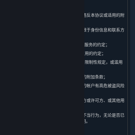
（14）违反任何国家的法律法规的行为；
（15）进行其他对平台造成不利影响或违反本协议或适用的附
加条款的行为；
（16）提供虚假的注册信息（包括但不限于身份信息和联系方
式）；
（17）违反本协议第1.B条中关于内容和服务的约定；
（18）违反本协议第1.C条中关于帐户使用的约定；
（19）违反本协议第2.D条中关于许可的限制性规定，或滥用
本协议授权您的许可权利；
（20）违反本协议其他条款或其他适用的附加条款；
（21）进行经完美世界自行判断认定您的帐户有高危被盗风险
的行为；
（22）参与任何影响完美世界、其关联方或许可方、或其他用
户权益的行为；或
（23）参与其他在行业内被广泛认可的不当行为，无论是否已
经被本协议或其他适用的附加条款所列明。
B. 违规行为的处理