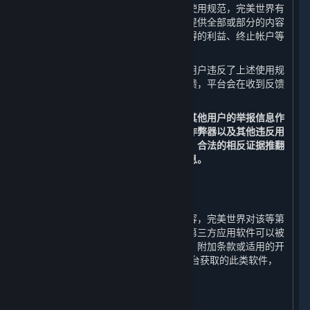
如果您在使用平台的过程中违反了上述使用规范，完美世界有
权视行为的性质和程度中止或终止向您提供全部或部分的内容
和服务，并采取禁止发言、收回违规取得的利益、终止帐户等
处罚措施。
在您使用平台的过程中，如果发现其他用户违反了上述使用规
范，您可以通过举报功能向平台进行反馈，平台会在收到反馈
后进行核实，并决定是否采取相应措施。
您同意以平台的监测数据以及经核实的其他用户的举报信息作
为判断您的帐户是否被盗号、是否使用作弊器以及其他违反用
户行为规范的依据，除非您能提供充分、合法的相反证据推翻
监测数据或经核实的其他用户的举报信息。
5. 第三方内容
⏶
对于所有非由完美世界运营的服务和内容，完美世界对该等第
三方内容不承担任何责任和义务。某些第三方应用软件可以被
企业用于商业目的，但是，除非本协议、附加条款或适用的开
发方/运营方条款明确允许，通过蒸汽平台获取的此类软件，
只能供个人使用。