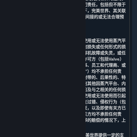
您同意放弃追究完美世界由此产生的一切责任，包括但不限于
赔偿由此产生的任何损失。在任何情况下，完美世界、其关联
方或许可方（包括Valve）均不承担任何间接的或无法合理预
见的损失。
B. 责任限制
在适用法律允许的最大范围内，对于因使用或无法使用蒸汽平
台、您的帐户、内容和服务而造成的任何损失或任何形式的损
害，包括但不限于商誉损失、停工、计算机故障或失灵，或任
何其他商业损害或损失，完美世界、其许可方（包括Valve）
及其各自的关联方、高级管理人员、董事、员工和代理商、或
其各自的服务提供商（以下简称“有关方”）均不承担任何责
任。在任何情况下，对于任何间接的、附带的、后果性的、特
殊的、惩罚性的或惩戒性的损害，或任何其他因蒸汽平台、内
容和服务和与其相关的任何信息而产生的及与之相关的任何损
害，或因内容和服务或任何信息的延迟使用或无法使用而引起
的与之相关的赔偿，即使是在有关方存在过错、侵权行为（包
括疏忽）、负有严格责任或违反任何保证，以及即使有关方已
被告知可能发生此类损害的情况下，有关方均不承担任何责
任。即使在任何补救措施都未能提供足够的赔偿的情况下，上
述限制及免责条款也应适用。
在适用法律允许的情况下，Valve会向完美世界提供一定的支