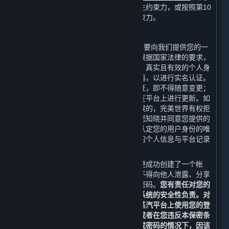
组成，并在您表示接受本协议时对您产生约束力，或按照第10
条（本协议的修订）的规定对您产生约束力。
C. 您的帐户
当您在创建平台帐户（“
帐户
”）时，您需要向我们提供您的一
个有效的电子邮箱地址进行帐户验证。根据国家法律的要求，
您还需要向完美世界提供您最新、完整、真实且有效的个人身
份信息，例如您的真实姓名和身份证号码，以进行实名认证。
您的姓名及身份证号码一经提供并经认证，即不得随意变更；
其他个人信息若发生变更，您应当及时在平台上进行更新。如
果您提交的个人身份信息是伪造的或错误的，完美世界有权拒
绝您的注册申请或终止为您提供服务。您知晓并同意您提供的
个人信息是认定您与帐户的关联性以及认定您的用户身份的唯
一依据。如果您向平台提出请求时提供的个人信息与平台记录
的信息不符，我们有权不受理您的请求。
在您完成蒸汽平台的注册流程之后，您便成功创建了一个帐
户。除非经完美世界特别授权，否则您不得向他人泄露、分享
或以其他方式允许他人使用您的帐户或密码。
您有责任对您的
登录信息和帐户保密，且应对您计算机系统的安全性负责。对
于您的帐户和密码的使用，以及因您在蒸汽平台上使用您的登
录名和密码而产生的所有通信和活动，或者在您违反本保密条
款故意或因疏忽而向其他人泄露登录名或密码的情况下，因该