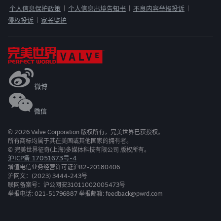
个人信息保护政策
个人信息出境告知书
不良内容举报投诉
|
|
|
侵权投诉
家长监护
|
微博
微信
©
2026
Valve Corporation 版权所有，完美世界已获授权。
所有商标均属于其在美国或其他国家的拥有者。
© 完美世界征奇(上海)多媒体科技有限公司 版权所有。
沪ICP备 17051673号-4
增值电信业务经营许可证沪B2-20180406
沪网文：(2023) 3444-243号
联网备案号：沪公网安31011002005473号
举报电话: 021-51796887 举报邮箱: feedback@pwrd.com