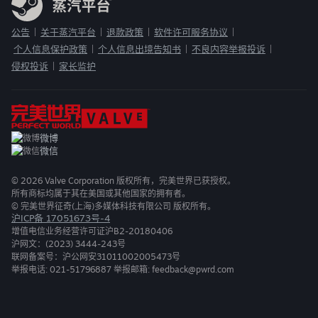
公告
关于蒸汽平台
退款政策
软件许可服务协议
|
|
|
|
个人信息保护政策
个人信息出境告知书
不良内容举报投诉
|
|
|
侵权投诉
家长监护
|
微博
微信
©
2026
Valve Corporation 版权所有，完美世界已获授权。
所有商标均属于其在美国或其他国家的拥有者。
© 完美世界征奇(上海)多媒体科技有限公司 版权所有。
沪ICP备 17051673号-4
增值电信业务经营许可证沪B2-20180406
沪网文：(2023) 3444-243号
联网备案号：沪公网安31011002005473号
举报电话: 021-51796887 举报邮箱: feedback@pwrd.com