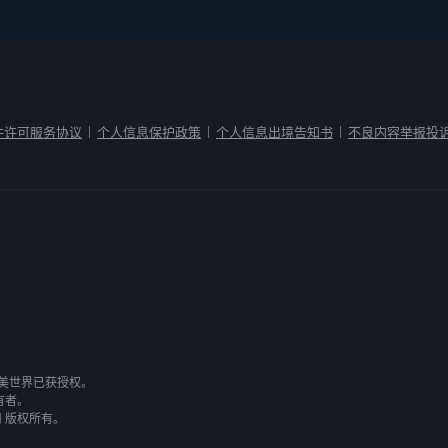
件许可服务协议
个人信息保护政策
个人信息出境告知书
不良内容举报投
|
|
|
有，完美世界已获授权。
有者。
司 版权所有。