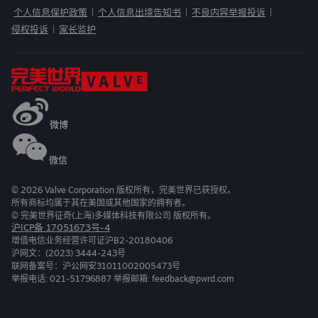
个人信息保护政策
个人信息出境告知书
不良内容举报投诉
|
|
|
侵权投诉
家长监护
|
微博
微信
©
2026
Valve Corporation 版权所有，完美世界已获授权。
所有商标均属于其在美国或其他国家的拥有者。
© 完美世界征奇(上海)多媒体科技有限公司 版权所有。
沪ICP备 17051673号-4
增值电信业务经营许可证沪B2-20180406
沪网文：(2023) 3444-243号
联网备案号：沪公网安31011002005473号
举报电话: 021-51796887 举报邮箱: feedback@pwrd.com