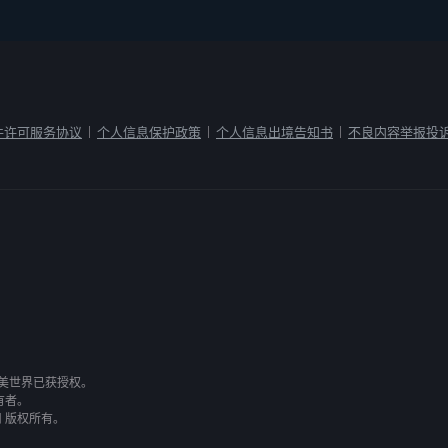
件许可服务协议
个人信息保护政策
个人信息出境告知书
不良内容举报投
|
|
|
有，完美世界已获授权。
有者。
司 版权所有。