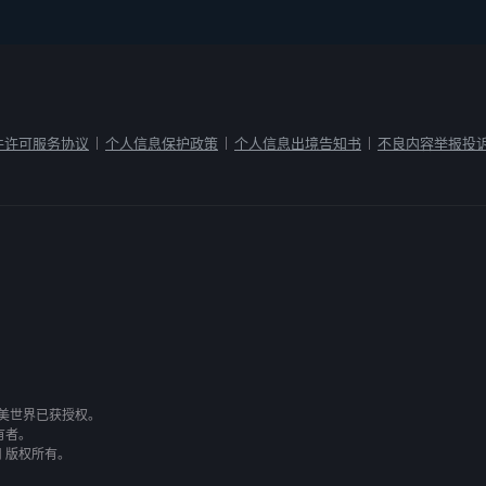
件许可服务协议
个人信息保护政策
个人信息出境告知书
不良内容举报投
|
|
|
有，完美世界已获授权。
有者。
司 版权所有。