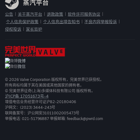
公告
关于蒸汽平台
退款政策
软件许可服务协议
|
|
|
|
个人信息保护政策
个人信息出境告知书
不良内容举报投诉
|
|
|
侵权投诉
家长监护
|
微博
微信
©
2026
Valve Corporation 版权所有，完美世界已获授权。
所有商标均属于其在美国或其他国家的拥有者。
© 完美世界征奇(上海)多媒体科技有限公司 版权所有。
沪ICP备 17051673号-4
增值电信业务经营许可证沪B2-20180406
沪网文：(2023) 3444-243号
联网备案号：沪公网安31011002005473号
举报电话: 021-51796887 举报邮箱: feedback@pwrd.com