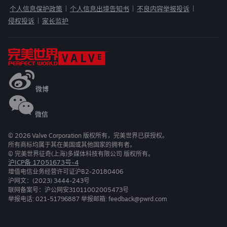
个人信息保护政策
个人信息出境告知书
不良内容举报投诉
|
|
|
侵权投诉
家长监护
|
微博
微信
©
2026
Valve Corporation 版权所有，完美世界已获授权。
所有商标均属于其在美国或其他国家的拥有者。
© 完美世界征奇(上海)多媒体科技有限公司 版权所有。
沪ICP备 17051673号-4
增值电信业务经营许可证沪B2-20180406
沪网文：(2023) 3444-243号
联网备案号：沪公网安31011002005473号
举报电话: 021-51796887 举报邮箱: feedback@pwrd.com