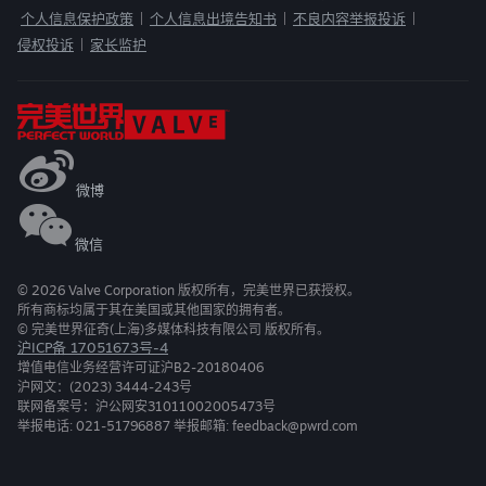
个人信息保护政策
个人信息出境告知书
不良内容举报投诉
|
|
|
侵权投诉
家长监护
|
微博
微信
©
2026
Valve Corporation 版权所有，完美世界已获授权。
所有商标均属于其在美国或其他国家的拥有者。
© 完美世界征奇(上海)多媒体科技有限公司 版权所有。
沪ICP备 17051673号-4
增值电信业务经营许可证沪B2-20180406
沪网文：(2023) 3444-243号
联网备案号：沪公网安31011002005473号
举报电话: 021-51796887 举报邮箱: feedback@pwrd.com