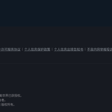
件许可服务协议
个人信息保护政策
个人信息出境告知书
不良内容举报投
|
|
|
有，完美世界已获授权。
有者。
司 版权所有。