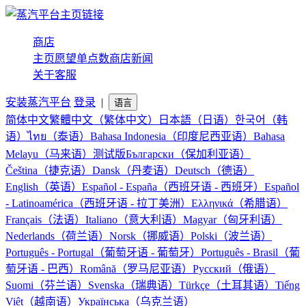
商店
主页
愿望单
点数商店
新闻
关于
客服
安装蒸汽平台
登录
|
语言
简体中文
繁體中文（繁体中文）
日本語（日语）
한국어（韩
语）
ไทย（泰语）
Bahasa Indonesia（印度尼西亚语）
Bahasa
Melayu（马来语）
测试版
Български（保加利亚语）
Čeština（捷克语）
Dansk（丹麦语）
Deutsch（德语）
English（英语）
Español - España（西班牙语 - 西班牙）
Español
- Latinoamérica（西班牙语 - 拉丁美洲）
Ελληνικά（希腊语）
Français（法语）
Italiano（意大利语）
Magyar（匈牙利语）
Nederlands（荷兰语）
Norsk（挪威语）
Polski（波兰语）
Português - Portugal（葡萄牙语 - 葡萄牙）
Português - Brasil（葡
萄牙语 - 巴西）
Română（罗马尼亚语）
Русский（俄语）
Suomi（芬兰语）
Svenska（瑞典语）
Türkçe（土耳其语）
Tiếng
Việt（越南语）
Українська（乌克兰语）